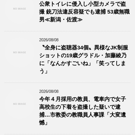
公衆トイレに侵入し小型カメラで盗
撮 銃刀法違反容疑でも逮捕 53歳無職
男≪新潟・佐渡≫
2026/08/08
〝全身に盗聴器34個〟異様なJK制服
ショットの19歳グラドル・加藤綾乃
に「なんかすごいね」「笑ってしま
う」
2026/08/08
今年４月採用の教員、電車内で女子
高校生の下着を盗撮した疑いで逮
捕…市教委の教職員人事課「大変遺
憾」