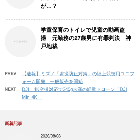
が…？
学童保育のトイレで児童の動画盗
撮 元勤務の27歳男に有罪判決 神
戸地裁
PREV
【速報】ミズノ「盗撮防止対策」の陸上競技用ユニフ
ォーム開発 一般販売を開始
NEXT
DJI、4K空撮対応で249g未満の軽量ドローン「DJI
Mini 4K」
新着記事
2026/08/08