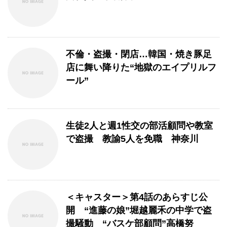
不倫・盗撮・閉店…韓国・焼き豚足
店に舞い降りた“地獄のエイプリルフ
ール”
生徒2人と週1性交の部活顧問や教室
で盗撮 教諭5人を免職 神奈川
＜キャスター＞第4話のあらすじ公
開 “進藤の娘”堀越麗禾の中学で盗
撮騒動 “バスケ部顧問”高橋努