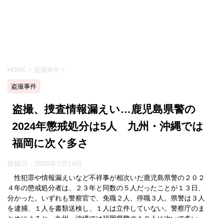
HOME
>
盗撮事件
>
盗撮事件
盗撮、捜査情報漏えい…鹿児島県警の
2024年懲戒処分は5人 九州・沖縄では
福岡に次ぐ多さ
投稿日：
2025年2月14日
性犯罪や情報漏えいなど不祥事が相次いだ鹿児島県警の２０２
４年の懲戒処分者は、２３年と同数の５人だったことが１３日、
分かった。いずれも警察官で、免職２人、停職３人。県警は３人
を逮捕、１人を書類送検し、１人は立件していない。警察庁のま