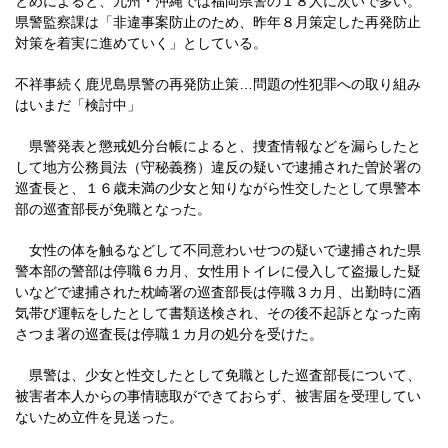
とめによると、九州・沖縄では福岡県警の１８人に次いで多い。
県警監察課は「非違事案防止のため、昨年８月策定した再発防止
対策を着実に進めていく」としている。
不祥事続く鹿児島県警の再発防止策…問題の性犯罪への取り組み
はいまだ「検討中」
県警発表と懲戒処分台帳によると、捜査情報などを漏らしたと
して地方公務員法（守秘義務）違反の疑いで逮捕された曽於署の
巡査長と、１６歳未満の少女と知りながら性交したとして県警本
部の巡査部長が免職となった。
女性の体を触るなどして不同意わいせつの疑いで逮捕された県
警本部の警部は停職６カ月、女性用トイレに侵入して盗撮した疑
いなどで逮捕された枕崎署の巡査部長は停職３カ月、出勤時に酒
気帯び運転をしたとして書類送検され、その後不起訴となった南
さつま署の巡査長は停職１カ月の処分を受けた。
県警は、少女と性交したとして免職とした巡査部長について、
被害者本人からの事情聴取ができておらず、被害届を受理してい
ないため立件を見送った。