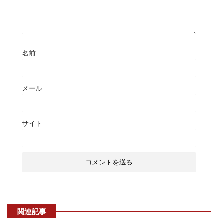
名前
メール
サイト
関連記事