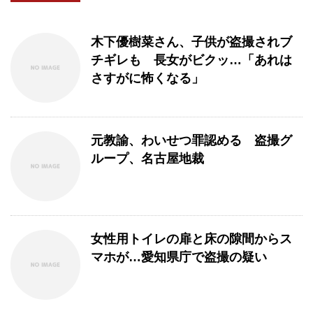
木下優樹菜さん、子供が盗撮されブ
チギレも 長女がビクッ…「あれは
さすがに怖くなる」
元教諭、わいせつ罪認める 盗撮グ
ループ、名古屋地裁
女性用トイレの扉と床の隙間からス
マホが…愛知県庁で盗撮の疑い