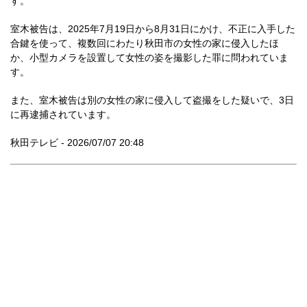
す。
室木被告は、2025年7月19日から8月31日にかけ、不正に入手した
合鍵を使って、複数回にわたり秋田市の女性の家に侵入したほ
か、小型カメラを設置して女性の姿を撮影した罪に問われていま
す。
また、室木被告は別の女性の家に侵入して盗撮をした疑いで、3日
に再逮捕されています。
秋田テレビ - 2026/07/07 20:48