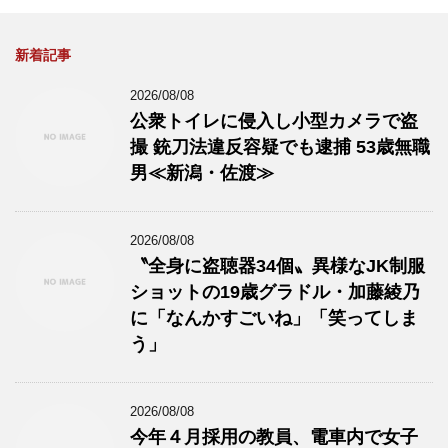
新着記事
2026/08/08
公衆トイレに侵入し小型カメラで盗
撮 銃刀法違反容疑でも逮捕 53歳無職
男≪新潟・佐渡≫
2026/08/08
〝全身に盗聴器34個〟異様なJK制服
ショットの19歳グラドル・加藤綾乃
に「なんかすごいね」「笑ってしま
う」
2026/08/08
今年４月採用の教員、電車内で女子