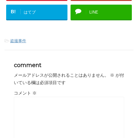
B!
はてブ
LINE
-
盗撮事件
comment
メールアドレスが公開されることはありません。
※
が付
いている欄は必須項目です
コメント
※