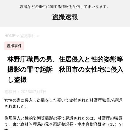
盗撮などの事件に関する情報を配信してまいります。
盗撮速報
HOME
>
盗撮事件
>
盗撮事件
林野庁職員の男、住居侵入と性的姿態等
撮影の罪で起訴 秋田市の女性宅に侵入
し盗撮
投稿日：
2026年7月7日
女性の家に侵入し盗撮をした疑いで逮捕された林野庁職員が起訴
されました。
住居侵入と性的姿態等撮影の罪で起訴されたのは、林野庁の職員
で、東北森林管理局の元企画調整課長・室木直樹容疑者（35）で