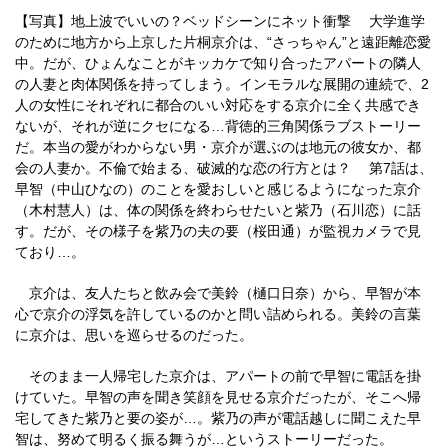
【写真】地上波でいいの？ベッドシーンにネット衝撃 大学進学
のために地方から上京した片桐京介は、“さっちゃん”と遠距離恋愛
中。だが、ひょんなことがキッカケで知り合ったアパートの隣人
の人妻と肉体関係を持ってしまう。インモラルな展開の連続で、2
人の女性にそれぞれに都合のいい対応をする京介に全く共感でき
ないが、それが逆にクセになる…背徳的三角関係ラブストーリー
だ。本当の愛がわからない男・京介が選ぶのは地元の彼女か、都
会の人妻か。不倫で始まる、破滅的な恋の行方とは？ 第7話は、
早智（中山ひなの）のことを愛おしいと感じるようになった京介
（木村慧人）は、体の関係を終わらせたいと紫乃（石川恋）に話
す。だが、その様子を紫乃の夫の要（桜田通）が監視カメラで見
ており…。
京介は、友人たちと飲み会で美鈴（樋口日奈）から、早智が本
心で京介の浮気を許しているのかと問い詰められる。美鈴の言葉
に京介は、思いを巡らせるのだった。
そのまま一人帰宅した京介は、アパートの前で早智に電話を掛
けていた。早智の声を聞き笑顔を見せる京介だったが、そこへ帰
宅してきた紫乃と要の姿が…。紫乃の声が電話越しに聞こえた早
智は、努めて明るく振る舞うが…というストーリーだった。