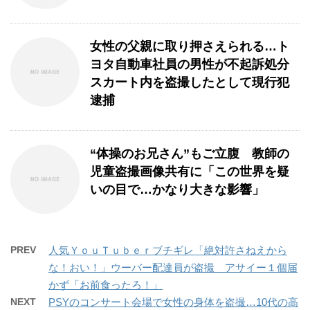
女性の父親に取り押さえられる…ト
ヨタ自動車社員の男性が不起訴処分
スカート内を盗撮したとして現行犯
逮捕
“体操のお兄さん”もご立腹 教師の
児童盗撮画像共有に「この世界を疑
いの目で…かなり大きな影響」
PREV
人気ＹｏｕＴｕｂｅｒブチギレ「絶対許さねえから
な！おい！」ウーバー配達員が盗撮 アサイー１個届
かず「お前食ったろ！」
NEXT
PSYのコンサート会場で女性の身体を盗撮…10代の高