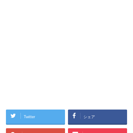
Twitter
シェア