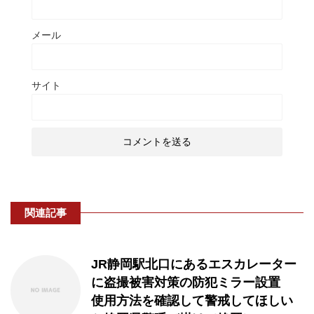
メール
サイト
関連記事
JR静岡駅北口にあるエスカレーター
に盗撮被害対策の防犯ミラー設置
使用方法を確認して警戒してほしい