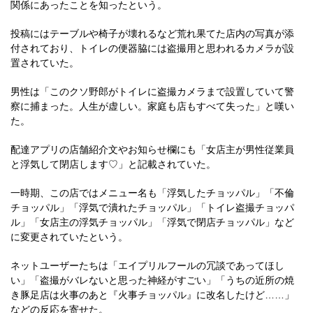
関係にあったことを知ったという。
投稿にはテーブルや椅子が壊れるなど荒れ果てた店内の写真が添
付されており、トイレの便器脇には盗撮用と思われるカメラが設
置されていた。
男性は「このクソ野郎がトイレに盗撮カメラまで設置していて警
察に捕まった。人生が虚しい。家庭も店もすべて失った」と嘆い
た。
配達アプリの店舗紹介文やお知らせ欄にも「女店主が男性従業員
と浮気して閉店します♡」と記載されていた。
一時期、この店ではメニュー名も「浮気したチョッパル」「不倫
チョッパル」「浮気で潰れたチョッパル」「トイレ盗撮チョッパ
ル」「女店主の浮気チョッパル」「浮気で閉店チョッパル」など
に変更されていたという。
ネットユーザーたちは「エイプリルフールの冗談であってほし
い」「盗撮がバレないと思った神経がすごい」「うちの近所の焼
き豚足店は火事のあと『火事チョッパル』に改名したけど……」
などの反応を寄せた。