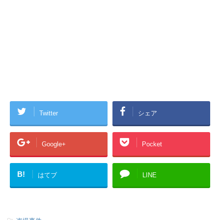
Twitter
シェア
Google+
Pocket
B!
はてブ
LINE