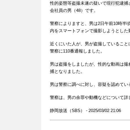
性的姿態等盗撮未遂の疑いで現行犯逮捕
会社員の男（48）です。
警察によりますと、男は2日午前10時半
内をスマートフォンで撮影しようとした
近くにいた人が、男が盗撮していること
警察に110番通報しました。
男は盗撮をしましたが、性的な動画は撮
捕となりました。
男は警察に調べに対し、容疑を認めてい
警察は、男の余罪や動機などについて詳
静岡放送（SBS） - 2025/03/02 21:06