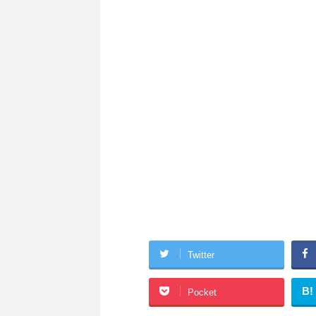
Twitter
B!
Pocket