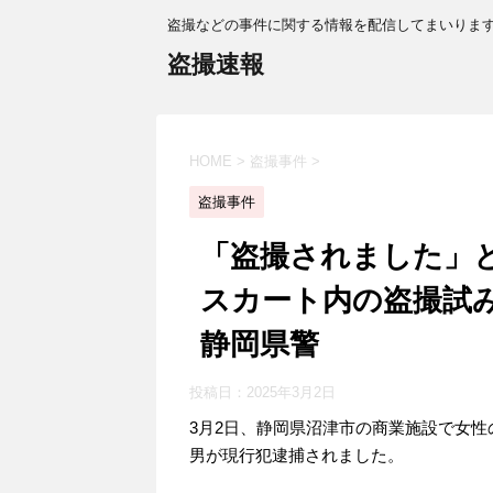
盗撮などの事件に関する情報を配信してまいりま
盗撮速報
HOME
>
盗撮事件
>
盗撮事件
「盗撮されました」と
スカート内の盗撮試み
静岡県警
投稿日：
2025年3月2日
3月2日、静岡県沼津市の商業施設で女性
男が現行犯逮捕されました。