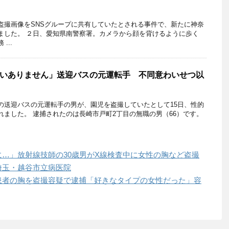
盗撮画像をSNSグループに共有していたとされる事件で、新たに神奈
ました。 ２日、愛知県南警察署。カメラから顔を背けるように歩く
...
いありません」送迎バスの元運転手 不同意わいせつ以
の送迎バスの元運転手の男が、園児を盗撮していたとして15日、性的
れました。 逮捕されたのは長崎市戸町2丁目の無職の男（66）です。
…」放射線技師の30歳男がX線検査中に女性の胸など盗撮
埼玉・越谷市立病医院
患者の胸を盗撮容疑で逮捕「好きなタイプの女性だった」容