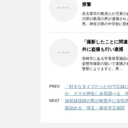
県警
名古屋市の教員らが児童の
川県の教員の男が逮捕され
男。神奈川県の中学校に勤務 
「撮影したことに間違
外に盗撮も行い逮捕
長崎市にある学童保育施設
姿態等撮影の疑いで逮捕さ
警察によりますと、男 ...
PREV
「好きなタイプだったので記録に
か スマホ押収し余罪調べる 
NEXT
放射線技師の男が検査中に女性
疑認める 埼玉・越谷市立病院