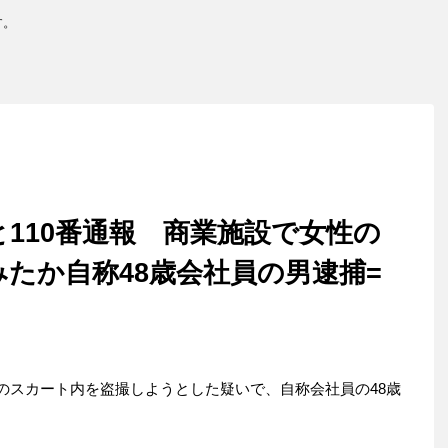
す。
110番通報 商業施設で女性の
たか自称48歳会社員の男逮捕=
のスカート内を盗撮しようとした疑いで、自称会社員の48歳