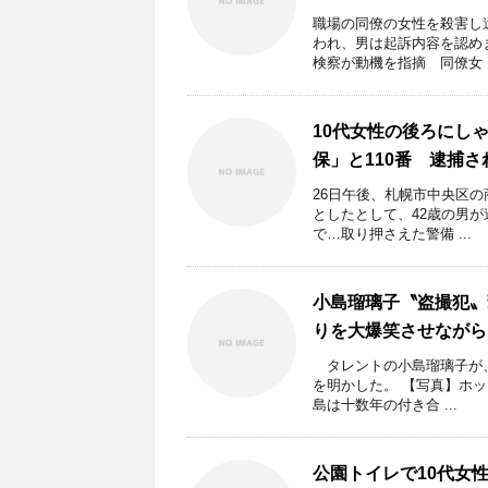
職場の同僚の女性を殺害し
われ、男は起訴内容を認め
検察が動機を指摘 同僚女 .
10代女性の後ろにし
保」と110番 逮捕
26日午後、札幌市中央区
としたとして、42歳の男が
で…取り押さえた警備 ...
小島瑠璃子〝盗撮犯〟
りを大爆笑させながら
タレントの小島瑠璃子が、3
を明かした。 【写真】ホ
島は十数年の付き合 ...
公園トイレで10代女