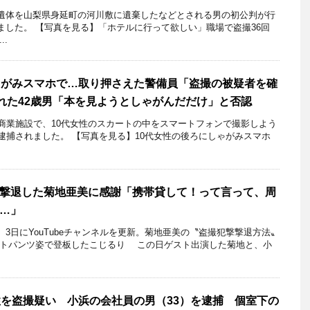
遺体を山梨県身延町の河川敷に遺棄したなどとされる男の初公判が行
ました。 【写真を見る】「ホテルに行って欲しい」職場で盗撮36回
..
ゃがみスマホで…取り押さえた警備員「盗撮の被疑者を確
された42歳男「本を見ようとしゃがんだだけ」と否認
の商業施設で、10代女性のスカートの中をスマートフォンで撮影しよう
逮捕されました。 【写真を見る】10代女性の後ろにしゃがみスマホ
撃退した菊地亜美に感謝「携帯貸して！って言って、周
…」
日にYouTubeチャンネルを更新。菊地亜美の〝盗撮犯撃撃退方法〟
ットパンツ姿で登板したこじるり この日ゲスト出演した菊地と、小
性を盗撮疑い 小浜の会社員の男（33）を逮捕 個室下の