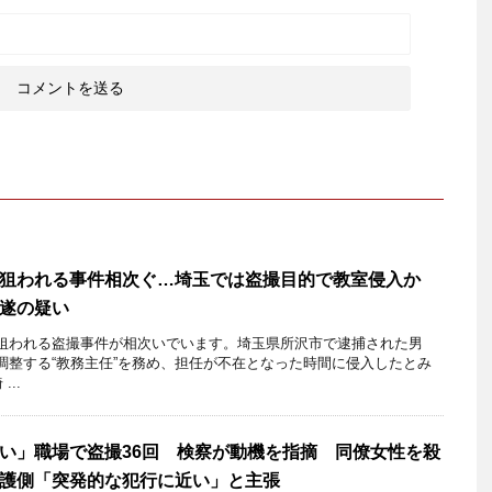
も狙われる事件相次ぐ…埼玉では盗撮目的で教室侵入か
未遂の疑い
狙われる盗撮事件が相次いでいます。埼玉県所沢市で逮捕された男
調整する“教務主任”を務め、担任が不在となった時間に侵入したとみ
..
い」職場で盗撮36回 検察が動機を指摘 同僚女性を殺
護側「突発的な犯行に近い」と主張