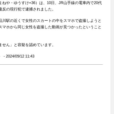
や・ゆうすけ=36）は、10日、JR山手線の電車内で20代
違反の現行犯で逮捕されました。
品川駅の近くで女性のスカートの中をスマホで盗撮しようと
スマホから同じ女性を盗撮した動画が見つかったということ
ません」と容疑を認めています。
4/09/12 11:43