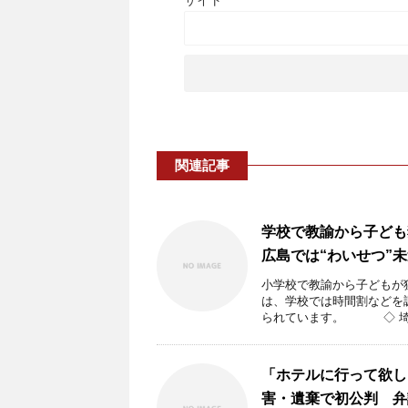
サイト
関連記事
学校で教諭から子ど
広島では“わいせつ”
小学校で教諭から子どもが
は、学校では時間割などを
られています。 ◇ 埼 .
「ホテルに行って欲し
害・遺棄で初公判 弁