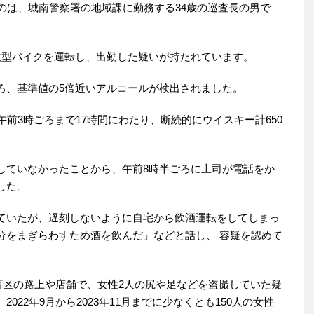
のは、城南警察署の地域課に勤務する34歳の巡査長の男で
大型バイクを運転し、出勤した疑いが持たれています。
ろ、基準値の5倍近いアルコールが検出されました。
午前3時ごろまで17時間にわたり、断続的にウイスキー計650
していなかったことから、午前8時半ごろに上司が電話をか
した。
ていたが、遅刻しないように自宅から飲酒運転をしてしまっ
分をまぎらわすため酒を飲んだ」などと話し、 容疑を認めて
市西区の路上や店舗で、女性2人の尻や足などを盗撮していた疑
22年9月から2023年11月までに少なくとも150人の女性