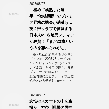
2026/08/07
「極めて成熟した選
手」“盗撮問題”でプレミ
ア昇格の機会が消滅も…
英２部クラブで奮闘する
日本人MFを地元メディア
が称賛！「まだ23歳とい
うのを忘れられがち」
松木玖生が所属するサウサン
プトンは、2025-26シーズンの
チャンピオンシップ（イングラ
ンド２部）を４位で終え、昇格
プレーオフに臨んだ。しかし、
盗撮問題によるプレーオフ追放
処分という予想外のかたちで ...
2026/08/07
女性のスカートの中を盗
撮か 神奈川県警の男性