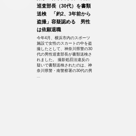
巡査部長（30代）を書類
送検 「約2、3年前から
盗撮」容疑認める 男性
は依願退職
今年4月、横浜市内のスポーツ
施設で女性のスカートの中を盗
撮したとして、神奈川県警の30
代の男性巡査部長が書類送検さ
れました。 撮影処罰法違反の
疑いで書類送検されたのは、神
奈川県警・南警察署の30代の男
...