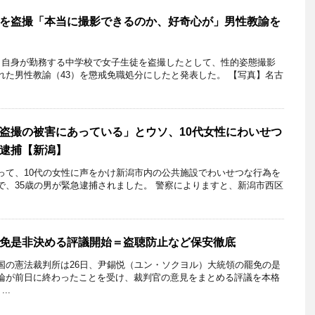
を盗撮「本当に撮影できるのか、好奇心が」男性教諭を
自身が勤務する中学校で女子生徒を盗撮したとして、性的姿態撮影
れた男性教諭（43）を懲戒免職処分にしたと発表した。 【写真】名古
「盗撮の被害にあっている」とウソ、10代女性にわいせつ
逮捕【新潟】
って、10代の女性に声をかけ新潟市内の公共施設でわいせつな行為を
で、35歳の男が緊急逮捕されました。 警察によりますと、新潟市西区
免是非決める評議開始＝盗聴防止など保安徹底
国の憲法裁判所は26日、尹錫悦（ユン・ソクヨル）大統領の罷免の是
論が前日に終わったことを受け、裁判官の意見をまとめる評議を本格
..