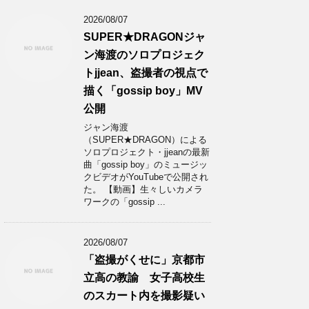
2026/08/07
SUPER★DRAGONジャ
ン海渡のソロプロジェク
トjjean、盗撮者の視点で
描く「gossip boy」MV
公開
ジャン海渡
（SUPER★DRAGON）による
ソロプロジェクト・jjeanの最新
曲「gossip boy」のミュージッ
クビデオがYouTubeで公開され
た。 【動画】生々しいカメラ
ワークの「gossip ...
2026/08/07
「盗撮がくせに」京都市
立高の教諭 女子高校生
のスカート内を撮影疑い