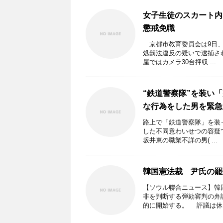
女子生徒のスカート内
懲戒免職
京都市教育委員会は9日、
処罰法違反の疑いで逮捕さ
屋ではカメラ30台押収 ...
“鉄道警察隊”を装い
な行為をした男を緊急
路上で「鉄道警察隊」を装
した不同意わいせつの容疑
坂井東の職業不詳の男( ...
韓国憲法裁 尹氏の罷
【ソウル聯合ニュース】韓
非を判断する弾劾審判の弁
的に開始する。 評議は休 .