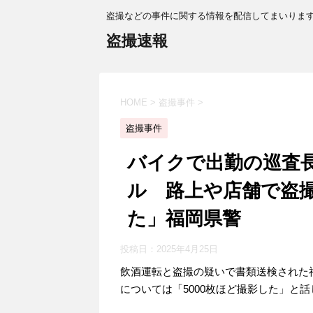
盗撮などの事件に関する情報を配信してまいりま
盗撮速報
HOME
>
盗撮事件
>
盗撮事件
バイクで出勤の巡査
ル 路上や店舗で盗撮
た」福岡県警
投稿日：
2025年4月25日
飲酒運転と盗撮の疑いで書類送検された
については「5000枚ほど撮影した」と