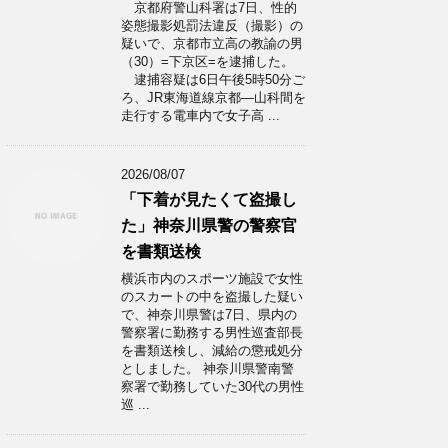
京都府警山科署は7日、性的
姿態撮影処罰法違反（撮影）の
疑いで、京都市立高の教諭の男
（30）=下京区=を逮捕した。
逮捕容疑は6日午後5時50分ご
ろ、JR東海道線京都―山科間を
走行する電車内で女子高 ...
2026/08/07
「下着が見たくて盗撮し
た」神奈川県警の警察官
を書類送検
横浜市内のスポーツ施設で女性
のスカートの中を盗撮した疑い
で、神奈川県警は7日、県内の
警察署に勤務する男性巡査部長
を書類送検し、減給の懲戒処分
としました。 神奈川県警南警
察署で勤務していた30代の男性
巡 ...