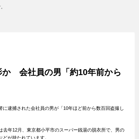
す。
か 会社員の男「約10年前から
警に逮捕された会社員の男が「10年ほど前から数百回盗撮し
。
は去年12月、東京都小平市のスーパー銭湯の脱衣所で、男の
などが持たれています。