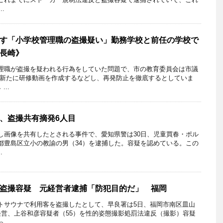
.
す「小学校管理職の盗撮疑い」勤務学校と前任の学校で
長崎》
理職が盗撮を疑われる行為をしていた問題で、市の教育委員会は市議
 新たに研修動画を作成するなどし、再発防止を徹底するとしていま
..
、盗撮共有摘発6人目
画像を共有したとされる事件で、愛知県警は30日、児童買春・ポル
都豊島区立小の教諭の男（34）を逮捕した。容疑を認めている。この
.
盗撮容疑 元経営者逮捕「防犯目的だ」 福岡
サウナで利用客を盗撮したとして、早良署は5日、福岡市南区皿山
経営、上谷和彦容疑者（55）を性的姿態撮影処罰法違反（撮影）容疑
...