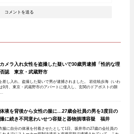
カメラ入れ女性を盗撮した疑いで30歳男逮捕「性的な理
否認 東京・武蔵野市
を差し入れ、盗撮した疑いで男が逮捕されました。 岩佐暁歩海（いわ
者は9月、東京・武蔵野市のアパートに侵入し、玄関のドアポストの隙
..
体液を背後から女性の服に…27歳会社員の男を3度目の
撮に続き不同意わいせつ容疑と器物損壊容疑 福井
衣服に自分の体液を付着させたとして1日、坂井市の27歳の会社員の
これまでにストーカー規制法違反と盗撮容疑で逮捕されていて、これ