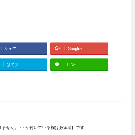
シェア
Google+
はてブ
LINE
りません。
※
が付いている欄は必須項目です