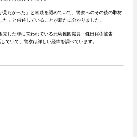
が見たかった」と容疑を認めていて、警察へのその後の取材
撮した」と供述していることが新たに分かりました。
販売した罪に問われている元幼稚園職員・鎌田裕樹被告
話していて、警察は詳しい経緯を調べています。