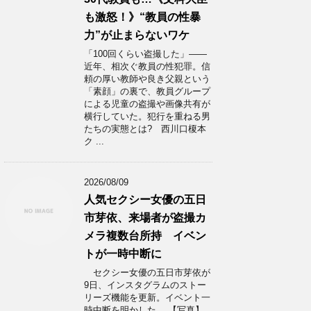
も激怒！》“教員の性暴
力”が止まらないワケ
「100回くらい盗撮した」――
近年、相次ぐ教員の性犯罪。信
頼の厚い教師や良き父親という
「素顔」の裏で、教員グループ
による児童の盗撮や画像共有が
横行していた。犯行を重ねる男
たちの実態とは? 西川口榎本
ク ...
2026/08/09
人気セクシー女優の五日
市芽依、来場者が盗撮カ
メラ複数台所持 イベン
トが一時中断に
セクシー女優の五日市芽依が
9日、インスタグラムのストー
リーズ機能を更新。イベント一
時中断を明かした。 【写真】