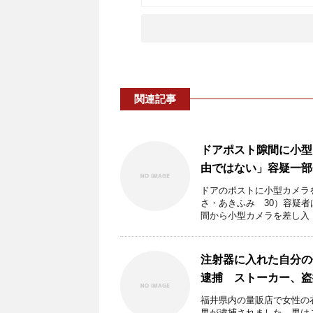
関連記事
ドアポスト隙間に小型
由ではない」容疑一部
ドアのポストに小型カメラ
さ・あきふみ 30）容疑
間から小型カメラを差し入 .
注射器に入れた自分の
逮捕 ストーカー、盗
福井県内の量販店で女性の
男が逮捕されました。男は