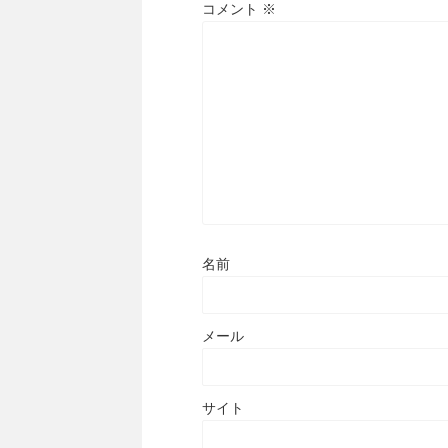
コメント
※
名前
メール
サイト