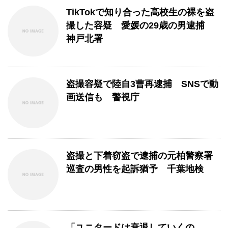
TikTokで知り合った高校生の裸を盗
撮した容疑 愛媛の29歳の男逮捕
神戸北署
盗撮容疑で陸自3曹再逮捕 SNSで動
画送信も 警視庁
盗撮と下着窃盗で逮捕の元柏警察署
巡査の男性を起訴猶予 千葉地検
「ユニタードは衰退していくの