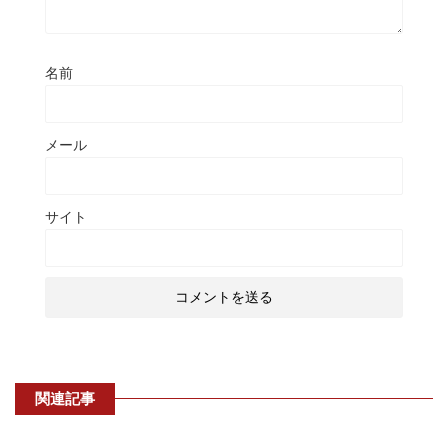
名前
メール
サイト
関連記事