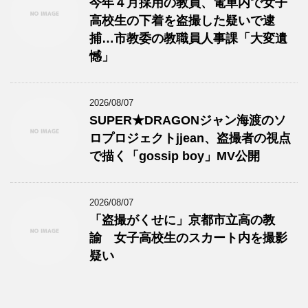
今年４月採用の教員、電車内で女子
高校生の下着を盗撮した疑いで逮
捕…市教委の教職員人事課「大変遺
憾」
2026/08/07
SUPER★DRAGONジャン海渡のソ
ロプロジェクトjjean、盗撮者の視点
で描く「gossip boy」MV公開
2026/08/07
「盗撮がくせに」京都市立高の教
諭 女子高校生のスカート内を撮影
疑い