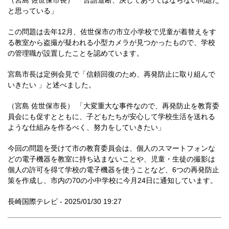
（宮島 佐世保市長） 「言語道断、決してあってはならない問題だ
と思っている」
この問題は去年12月、佐世保市の市立小学校で児童が着替えをす
る教室から盗撮が疑われる小型カメラが見つかったもので、学校
の管理職が設置したことを認めています。
宮島市長は定例会見で「信頼回復のため、再発防止に取り組んで
いきたい 」と述べました。
（宮島 佐世保市長） 「大変重大な事件なので、再発防止を教育委
員会にも促すとともに、子どもたちが安心して学校生活を送れる
ような仕組みを作るべく、努力をしていきたい」
今回の問題を受けて市の教育委員会は、個人のスマートフォンな
どの電子機器を教室に持ち込まないことや、児童・生徒の撮影は
個人の許可を得て学校の電子機器を使うことなど、6つの再発防止
策を作成し、市内の70の小中学校に今月24日に通知しています。
長崎国際テレビ - 2025/01/30 19:27