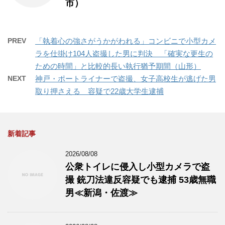
市）
PREV
「執着心の強さがうかがわれる」コンビニで小型カメ
ラを仕掛け104人盗撮した男に判決 「確実な更生の
ための時間」と比較的長い執行猶予期間（山形）
NEXT
神戸・ポートライナーで盗撮、女子高校生が逃げた男
取り押さえる 容疑で22歳大学生逮捕
新着記事
2026/08/08
公衆トイレに侵入し小型カメラで盗
撮 銃刀法違反容疑でも逮捕 53歳無職
男≪新潟・佐渡≫