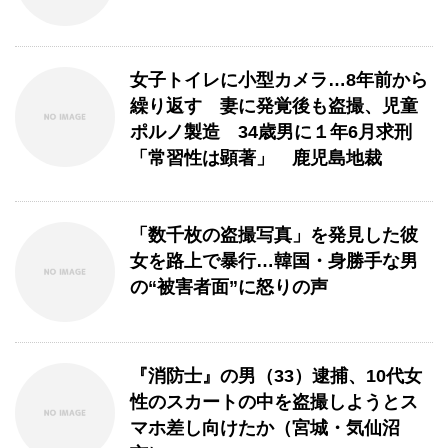
女子トイレに小型カメラ…8年前から
繰り返す 妻に発覚後も盗撮、児童
ポルノ製造 34歳男に１年6月求刑
「常習性は顕著」 鹿児島地裁
「数千枚の盗撮写真」を発見した彼
女を路上で暴行…韓国・身勝手な男
の“被害者面”に怒りの声
『消防士』の男（33）逮捕、10代女
性のスカートの中を盗撮しようとス
マホ差し向けたか（宮城・気仙沼