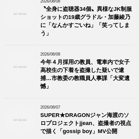
2026/08/08
〝全身に盗聴器34個〟異様なJK制服
ショットの19歳グラドル・加藤綾乃
に「なんかすごいね」「笑ってしま
う」
2026/08/08
今年４月採用の教員、電車内で女子
高校生の下着を盗撮した疑いで逮
捕…市教委の教職員人事課「大変遺
憾」
2026/08/07
SUPER★DRAGONジャン海渡のソ
ロプロジェクトjjean、盗撮者の視点
で描く「gossip boy」MV公開