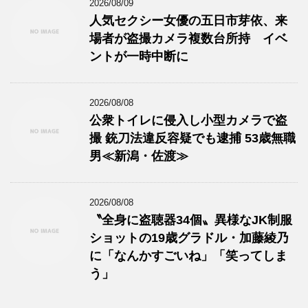
2026/08/09
人気セクシー女優の五日市芽依、来
場者が盗撮カメラ複数台所持 イベ
ントが一時中断に
2026/08/08
公衆トイレに侵入し小型カメラで盗
撮 銃刀法違反容疑でも逮捕 53歳無職
男≪新潟・佐渡≫
2026/08/08
〝全身に盗聴器34個〟異様なJK制服
ショットの19歳グラドル・加藤綾乃
に「なんかすごいね」「笑ってしま
う」