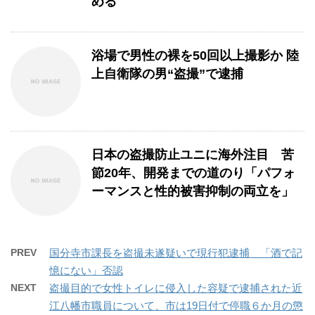
める
浴場で男性の裸を50回以上撮影か 陸
上自衛隊の男“盗撮”で逮捕
日本の盗撮防止ユニに海外注目 苦
節20年、開発までの道のり「パフォ
ーマンスと性的被害抑制の両立を」
PREV
国分寺市課長を盗撮未遂疑いで現行犯逮捕 「酒で記
憶にない」否認
NEXT
盗撮目的で女性トイレに侵入した容疑で逮捕された近
江八幡市職員について、市は19日付で停職６か月の懲