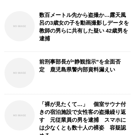
数百メートル先から盗撮か…露天風
呂の3歳女の子を動画撮影しデータを
教師の男らに共有した疑い 42歳男を
逮捕
前刑事部長が“静観指示”を全面否
定 鹿児島県警内部資料漏えい
「裸が見たくて…」 個室サウナ付
きの宿泊施設で女性客の盗撮繰り返
す 元従業員の男を逮捕 スマホに
は少なくとも数十人の裸姿 容疑認