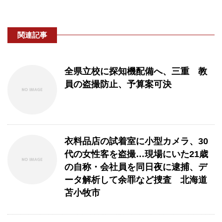
関連記事
全県立校に探知機配備へ、三重 教
員の盗撮防止、予算案可決
衣料品店の試着室に小型カメラ、30
代の女性客を盗撮…現場にいた21歳
の自称・会社員を同日夜に逮捕、デ
ータ解析して余罪など捜査 北海道
苫小牧市