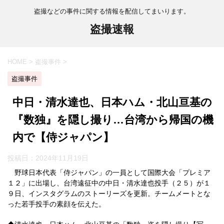
盗撮などの事件に関する情報を配信してまいります。
盗撮速報
HOME
>
盗撮事件
>
盗撮事件
中日・清水達也、日本ハム・北山亘基の
『数独』を隠し撮り…台湾から帰国の機
内で【侍ジャパン】
投稿日：
2024年11月19日
野球日本代表「侍ジャパン」の一員として国際大会「プレミア
１２」に出場し、台湾遠征中の中日・清水達也投手（２５）が１
９日、インスタグラムのストーリーズを更新。チームメートとな
った若手投手の素顔を伝えた。