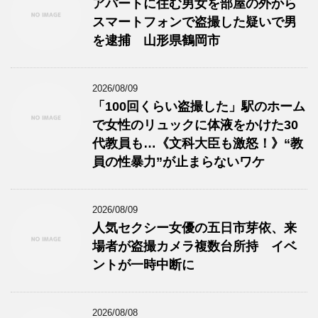
アパートに住む男女を部屋の外から
スマートフォンで盗撮した疑いで男
を逮捕 山形県鶴岡市
2026/08/09
「100回くらい盗撮した」駅のホーム
で女性のリュックに体液をかけた30
代教員も…《文科大臣も激怒！》“教
員の性暴力”が止まらないワケ
2026/08/09
人気セクシー女優の五日市芽依、来
場者が盗撮カメラ複数台所持 イベ
ントが一時中断に
2026/08/08