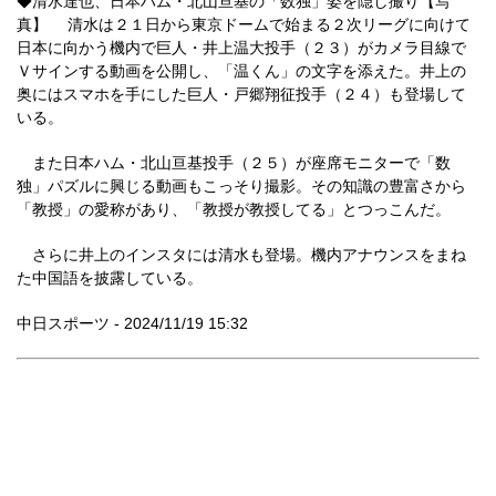
◆清水達也、日本ハム・北山亘基の「数独」姿を隠し撮り【写
真】 清水は２１日から東京ドームで始まる２次リーグに向けて
日本に向かう機内で巨人・井上温大投手（２３）がカメラ目線で
Ｖサインする動画を公開し、「温くん」の文字を添えた。井上の
奥にはスマホを手にした巨人・戸郷翔征投手（２４）も登場して
いる。
また日本ハム・北山亘基投手（２５）が座席モニターで「数
独」パズルに興じる動画もこっそり撮影。その知識の豊富さから
「教授」の愛称があり、「教授が教授してる」とつっこんだ。
さらに井上のインスタには清水も登場。機内アナウンスをまね
た中国語を披露している。
中日スポーツ - 2024/11/19 15:32