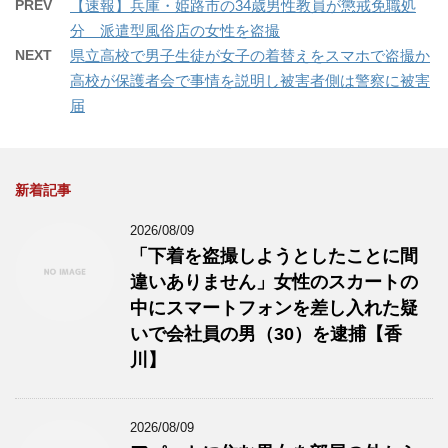
PREV
【速報】兵庫・姫路市の34歳男性教員が懲戒免職処
分 派遣型風俗店の女性を盗撮
NEXT
県立高校で男子生徒が女子の着替えをスマホで盗撮か
高校が保護者会で事情を説明し被害者側は警察に被害
届
新着記事
2026/08/09
「下着を盗撮しようとしたことに間
違いありません」女性のスカートの
中にスマートフォンを差し入れた疑
いで会社員の男（30）を逮捕【香
川】
2026/08/09