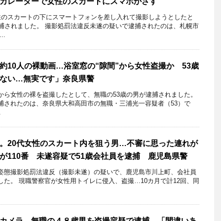
カレーターで女性のスカートにスマホかざす
性のスカートの下にスマートフォンを差し入れて撮影しようとしたと
逮捕されました。 撮影処罰法違反未遂の疑いで逮捕されたのは、札幌市
..
約10人の裸動画…浴室窓の“隙間”から女性盗撮か 53歳
ない…無実です」奈良県警
から女性の裸を盗撮したとして、無職の53歳の男が逮捕されました。
捕されたのは、奈良県大和高田市の無職・三浦光一容疑者（53）で
.
。20代女性のスカート内を狙う男…不審に思った連れが
が110番 未遂容疑で51歳会社員を逮捕 鹿児島県警
態撮影処罰法違反（撮影未遂）の疑いで、鹿児島市川上町、会社員
た。 現職警察官が女性用トイレに侵入、盗撮…10カ月で計12回、同
カメラ 無職の４８歳男を盗撮容疑で逮捕 「間違いあ