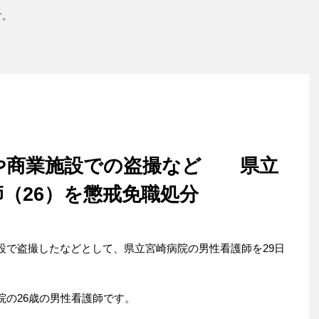
す。
や商業施設での盗撮など 県立
（26）を懲戒免職処分
設で盗撮したなどとして、県立宮崎病院の男性看護師を29日
院の26歳の男性看護師です。