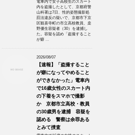
電車内で女子高校生のスカート
内を盗撮したとして、京都府警
山科署は7日、性的姿態撮影処
罰法違反の疑いで、京都市下京
区観喜寺町の市立高校教員、桒
野優生容疑者（30）を逮捕し
た。容疑を認め「盗撮すること
が癖 ...
2026/08/07
【速報】「盗撮すること
が癖になってやめること
ができなかった」電車内
で16歳女性のスカート内
の下着をスマホで撮影
か 京都市立高校・教員
の30歳男を逮捕 容疑を
認める 警察は余罪ある
とみて捜査