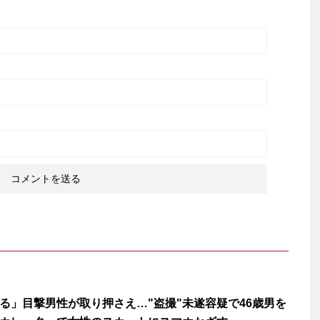
る」目撃男性が取り押さえ…"盗撮"未遂容疑で46歳男を