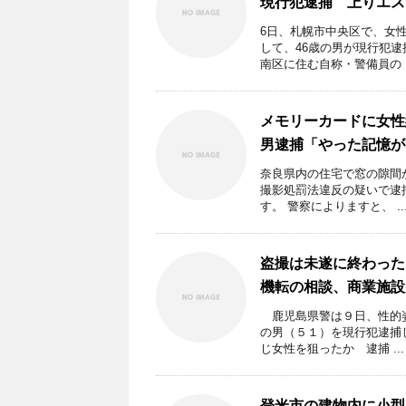
現行犯逮捕 上りエス
6日、札幌市中央区で、女
して、46歳の男が現行犯
南区に住む自称・警備員の .
メモリーカードに女性
男逮捕「やった記憶が
奈良県内の住宅で窓の隙間
撮影処罰法違反の疑いで逮
す。 警察によりますと、 ..
盗撮は未遂に終わった
機転の相談、商業施設
鹿児島県警は９日、性的姿
の男（５１）を現行犯逮捕し
じ女性を狙ったか 逮捕 ...
登米市の建物内に小型