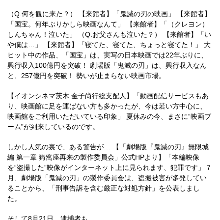
（Q.何を観に来た？） 【来館者】「鬼滅の刃の映画」 【来館者】
「国宝。何年ぶりかしら映画なんて」 【来館者】「（クレヨン）
しんちゃん！泣いた」 （Q.お父さんも泣いた？） 【来館者】「い
や僕は…」 【来館者】「寝てた、寝てた、ちょっと寝てた！」 大
ヒット中の作品、「国宝」は、実写の日本映画では22年ぶりに、
興行収入100億円を突破！ 劇場版「鬼滅の刃」は、興行収入なん
と、257億円を突破！ 勢いが止まらない映画市場。
【イオンシネマ茨木 金子尚行総支配人】「動画配信サービスもあ
り、映画館に足を運ばない方も多かったが、今は若い方中心に、
映画館をご利用いただいている印象」 夏休みの今、まさに“映画ブ
ーム”が到来しているのです。
しかし人気の裏で、ある警告が… 【「劇場版『鬼滅の刃』無限城
編 第一章 猗窩座再来の製作委員会」公式HPより】「本編映像
を“盗撮した”映像がインターネット上に見られます、犯罪です」 7
月、劇場版「鬼滅の刃」の製作委員会は、盗撮被害が多発してい
ることから、「刑事告訴を含む厳正な対処方針」を公表しまし
た。
そして8月21日、逮捕者も。