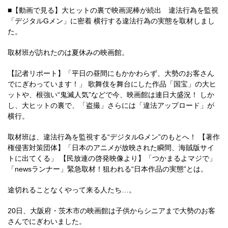
■【動画で見る】大ヒットの裏で映画泥棒が続出 違法行為を監視
「デジタルGメン」に密着 横行する違法行為の実態を取材しまし
た。
取材班が訪れたのは夏休みの映画館。
【記者リポート】「平日の昼間にもかかわらず、大勢のお客さん
でにぎわっています！」 歌舞伎を舞台にした作品「国宝」の大ヒ
ットや、根強い“鬼滅人気”などで今、映画館は連日大盛況！ しか
し、大ヒットの裏で、「盗撮」さらには「違法アップロード」が
横行。
取材班は、違法行為を監視する“デジタルGメン”のもとへ！ 【著作
権侵害対策団体】「日本のアニメが放映された瞬間、海賊版サイ
トに出てくる」 【民放連の啓発映像より】「つかまるよマジで」
「newsランナー」緊急取材！狙われる“日本作品の実態”とは。
途切れることなくやって来る人たち…。
20日、大阪府・茨木市の映画館は子供からシニアまで大勢のお客
さんでにぎわいました。