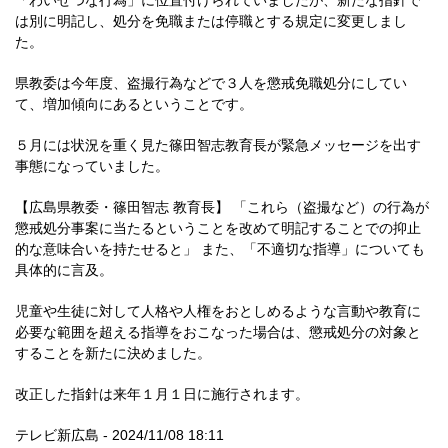
「わいせつな行為」に位置付けられていましたが、新たな指針で
は別に明記し、処分を免職または停職とする規定に変更しまし
た。
県教委は今年度、盗撮行為などで３人を懲戒免職処分にしてい
て、増加傾向にあるということです。
５月には状況を重く見た篠田智志教育長が緊急メッセージを出す
事態になっていました。
【広島県教委・篠田智志 教育長】 「これら（盗撮など）の行為が
懲戒処分事案に当たるということを改めて明記することでの抑止
的な意味合いを持たせると」 また、「不適切な指導」についても
具体的に言及。
児童や生徒に対して人格や人権をおとしめるような言動や教育に
必要な範囲を超える指導をおこなった場合は、懲戒処分の対象と
することを新たに決めました。
改正した指針は来年１月１日に施行されます。
テレビ新広島 - 2024/11/08 18:11