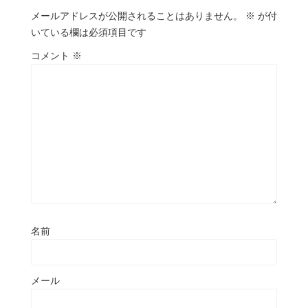
メールアドレスが公開されることはありません。
※
が付
いている欄は必須項目です
コメント
※
名前
メール