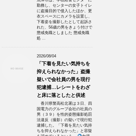
勤務し、センターの女子トイレ
に盗撮目的で侵入したほか、更
衣スペースにカメラを設置し、
下着姿を撮影したとして起訴さ
れた、56歳の男をきょう付けで
懲戒免職としました 懲戒免職
処 ...
2026/08/04
「下着を見たい気持ちを
抑えられなかった」盗撮
疑いで会社員の男を現行
犯逮捕…レシートをわざ
と床に落としたと供述
香川県警高松北署は３日、四
国電力のグループ会社の社員の
男（３９）を性的姿態撮影処罰
法違反（撮影）の疑いで現行犯
逮捕した。「下着を見たい気持
ちを抑えられなかった」と容疑