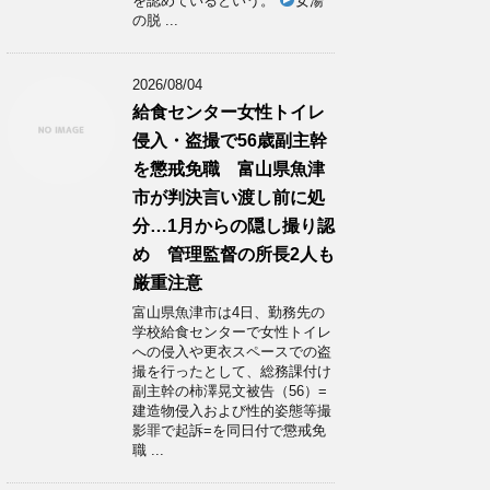
を認めているという。
女湯
の脱 ...
2026/08/04
給食センター女性トイレ
侵入・盗撮で56歳副主幹
を懲戒免職 富山県魚津
市が判決言い渡し前に処
分…1月からの隠し撮り認
め 管理監督の所長2人も
厳重注意
富山県魚津市は4日、勤務先の
学校給食センターで女性トイレ
への侵入や更衣スペースでの盗
撮を行ったとして、総務課付け
副主幹の柿澤晃文被告（56）=
建造物侵入および性的姿態等撮
影罪で起訴=を同日付で懲戒免
職 ...