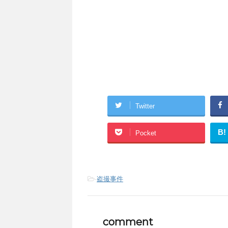
Twitter
B!
Pocket
-
盗撮事件
comment