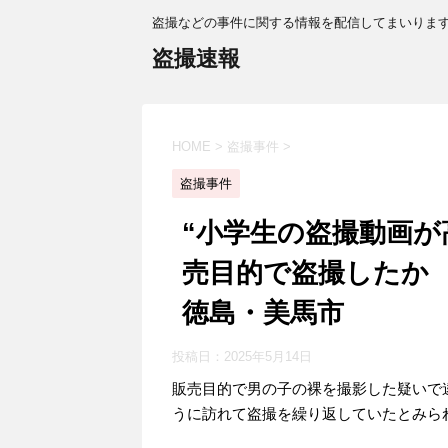
盗撮などの事件に関する情報を配信してまいりま
盗撮速報
HOME
>
盗撮事件
>
盗撮事件
“小学生の盗撮動画が
売目的で盗撮したか
徳島・美馬市
投稿日：
2025年5月14日
販売目的で男の子の裸を撮影した疑いで
うに訪れて盗撮を繰り返していたとみら