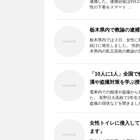
逮捕した。逮捕容疑は9月2
性の下着をスマート ...
栃木県内で教諭の逮捕
栃木県内では３日、女性に
続けに発生しました。 性
木県内の私立高校の教諭の男 
「10人に1人」全国
漢や盗撮対策を学ぶ授
電車内での痴漢や盗撮から
た。 長野日大高校で2年
盗撮の現状などを聞きました。
女性トイレに侵入して
ます」