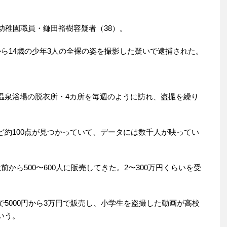
幼稚園職員・鎌田裕樹容疑者（38）。
ら14歳の少年3人の全裸の姿を撮影した疑いで逮捕された。
。
温泉浴場の脱衣所・4カ所を毎週のように訪れ、盗撮を繰り
ど約100点が見つかっていて、データには数千人が映ってい
から500〜600人に販売してきた。2〜300万円くらいを受
5000円から3万円で販売し、小学生を盗撮した動画が高校
いう。