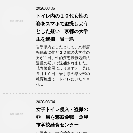
2026/08/05
トイレ内の１０代女性の
姿をスマホで盗撮しよう
とした疑い 京都の大学
生を逮捕 岩手県
岩手県内としたとして、京都府
舞鶴市に住む２０歳の大学生の
男が４日、性的姿態撮影処罰法
違反の疑いで逮捕されました。
花巻警察署によりますと、男は
６月１０日、岩手県の県央部の
教育施設で、トイレにいた１０
代 ...
2026/08/04
女子トイレ侵入・盗撮の
罪 男を懲戒免職 魚津
市学校給食センター
魚津市は、学校給食センターに