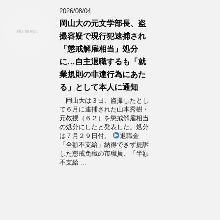
2026/08/04
岡山大の元文学部長、盗
撮容疑で現行犯逮捕され
「懲戒解雇相当」処分
に…自主退職するも「就
業規則の非違行為にあた
る」として本人に通知
岡山大は３日、盗撮したとし
て６月に逮捕された山本秀樹・
元教授（６２）を懲戒解雇相当
の処分にしたと発表した。処分
は７月２９日付。
退職金
「全額不支給」納得できず提訴
した懲戒免職の市職員、「半額
不支給 ...