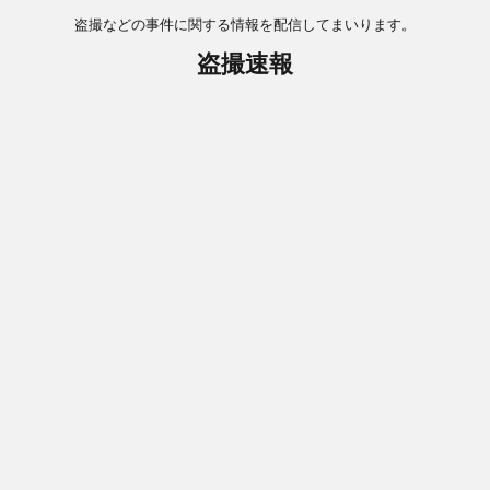
盗撮などの事件に関する情報を配信してまいります。
盗撮速報