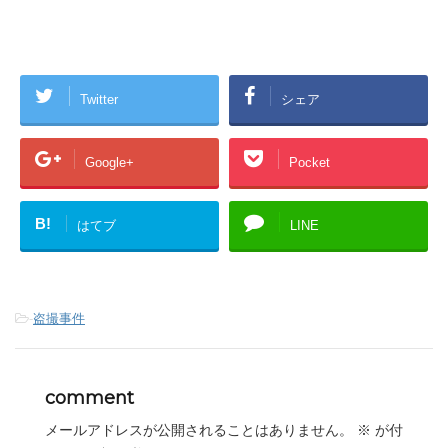
Twitter
シェア
Google+
Pocket
B!
はてブ
LINE
-
盗撮事件
comment
メールアドレスが公開されることはありません。
※
が付