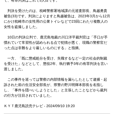
て、有罪判決はこれで3人目です。
判決を受けたのは、枕崎警察署地域課の元巡査部長、鳥越勇貴
被告(33)です。判決によりますと鳥越被告は、2023年3月から12月
にかけ枕崎市の女性用の公衆トイレなどで23回にわたり複数人の
女性を盗撮しました。
10日の判決公判で、鹿児島地裁の川口洋平裁判官は「手口が手
慣れていて常習性が認められる点で犯情が悪く、現職の警察官だ
った点は非難をより厳しいものにする」と指摘。
一方、「既に懲戒処分を受け、失職するなど一定の社会的制裁
を受けた」などとして、懲役2年、執行猶予3年の有罪判決を言い
渡しました。
この事件を巡っては警察の内部情報を漏らしたとして逮捕・起
訴された前の生活安全部長が、県警の野川明輝本部長を名指し
し、「事件を隠ぺいしようとした」と主張したことなどから裁判
の行方が注目されていました。
ＫＹＴ鹿児島読売テレビ - 2024/09/10 19:20