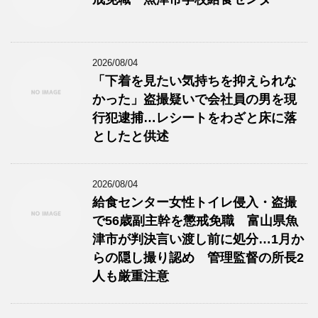
2026/08/04
「下着を見たい気持ちを抑えられな
かった」盗撮疑いで会社員の男を現
行犯逮捕…レシートをわざと床に落
としたと供述
2026/08/04
給食センター女性トイレ侵入・盗撮
で56歳副主幹を懲戒免職 富山県魚
津市が判決言い渡し前に処分…1月か
らの隠し撮り認め 管理監督の所長2
人も厳重注意