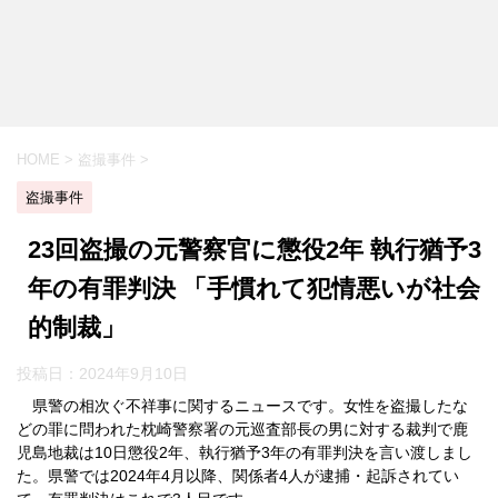
HOME
>
盗撮事件
>
盗撮事件
23回盗撮の元警察官に懲役2年 執行猶予3
年の有罪判決 「手慣れて犯情悪いが社会
的制裁」
投稿日：
2024年9月10日
県警の相次ぐ不祥事に関するニュースです。女性を盗撮したな
どの罪に問われた枕崎警察署の元巡査部長の男に対する裁判で鹿
児島地裁は10日懲役2年、執行猶予3年の有罪判決を言い渡しまし
た。県警では2024年4月以降、関係者4人が逮捕・起訴されてい