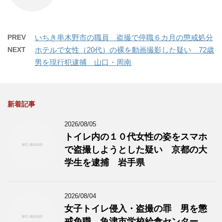
PREV
いちき串木野市の職員 盗撮で停職６カ月の懲戒処分
NEXT
ホテルで女性（20代）の裸を動画撮影した疑い 72歳
男を現行犯逮捕 山口・周南
新着記事
2026/08/05
トイレ内の１０代女性の姿をスマホ
で盗撮しようとした疑い 京都の大
学生を逮捕 岩手県
2026/08/04
女子トイレ侵入・盗撮の罪 男を懲
戒免職 魚津市学校給食センター