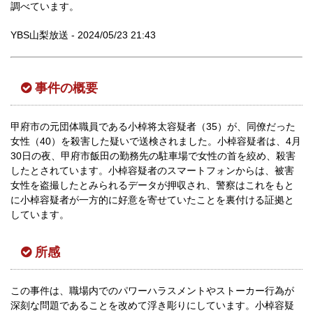
調べています。
YBS山梨放送 - 2024/05/23 21:43
事件の概要
甲府市の元団体職員である小棹将太容疑者（35）が、同僚だった
女性（40）を殺害した疑いで送検されました。小棹容疑者は、4月
30日の夜、甲府市飯田の勤務先の駐車場で女性の首を絞め、殺害
したとされています。小棹容疑者のスマートフォンからは、被害
女性を盗撮したとみられるデータが押収され、警察はこれをもと
に小棹容疑者が一方的に好意を寄せていたことを裏付ける証拠と
しています。
所感
この事件は、職場内でのパワーハラスメントやストーカー行為が
深刻な問題であることを改めて浮き彫りにしています。小棹容疑