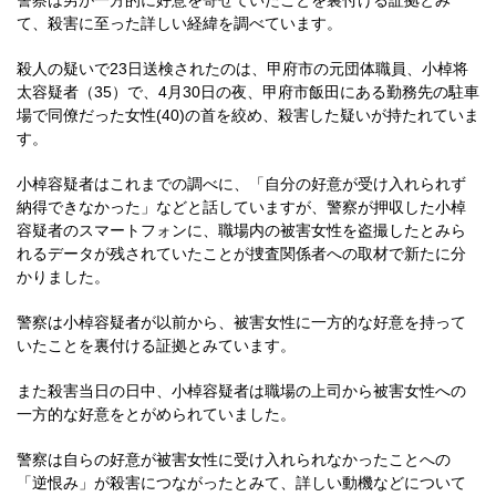
警察は男が一方的に好意を寄せていたことを裏付ける証拠とみ
て、殺害に至った詳しい経緯を調べています。
殺人の疑いで23日送検されたのは、甲府市の元団体職員、小棹将
太容疑者（35）で、4月30日の夜、甲府市飯田にある勤務先の駐車
場で同僚だった女性(40)の首を絞め、殺害した疑いが持たれていま
す。
小棹容疑者はこれまでの調べに、「自分の好意が受け入れられず
納得できなかった」などと話していますが、警察が押収した小棹
容疑者のスマートフォンに、職場内の被害女性を盗撮したとみら
れるデータが残されていたことが捜査関係者への取材で新たに分
かりました。
警察は小棹容疑者が以前から、被害女性に一方的な好意を持って
いたことを裏付ける証拠とみています。
また殺害当日の日中、小棹容疑者は職場の上司から被害女性への
一方的な好意をとがめられていました。
警察は自らの好意が被害女性に受け入れられなかったことへの
「逆恨み」が殺害につながったとみて、詳しい動機などについて