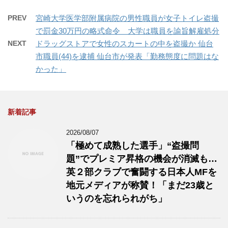
PREV
宮崎大学医学部附属病院の男性職員が女子トイレ盗撮
で罰金30万円の略式命令 大学は職員を諭旨解雇処分
NEXT
ドラッグストアで女性のスカートの中を盗撮か 仙台
市職員(44)を逮捕 仙台市が発表「勤務態度に問題はな
かった」
新着記事
2026/08/07
「極めて成熟した選手」“盗撮問
題”でプレミア昇格の機会が消滅も…
英２部クラブで奮闘する日本人MFを
地元メディアが称賛！「まだ23歳と
いうのを忘れられがち」