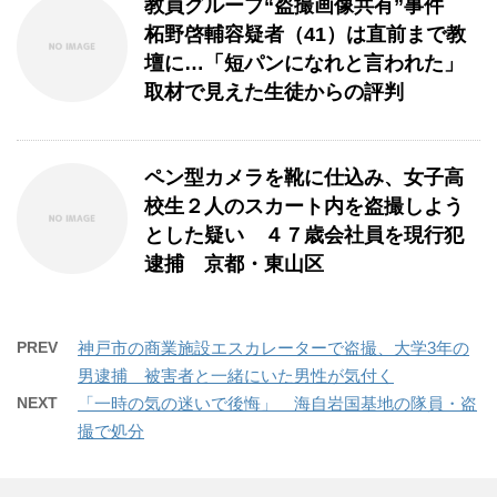
教員グループ“盗撮画像共有”事件
柘野啓輔容疑者（41）は直前まで教
壇に…「短パンになれと言われた」
取材で見えた生徒からの評判
ペン型カメラを靴に仕込み、女子高
校生２人のスカート内を盗撮しよう
とした疑い ４７歳会社員を現行犯
逮捕 京都・東山区
PREV
神戸市の商業施設エスカレーターで盗撮、大学3年の
男逮捕 被害者と一緒にいた男性が気付く
NEXT
「一時の気の迷いで後悔」 海自岩国基地の隊員・盗
撮で処分