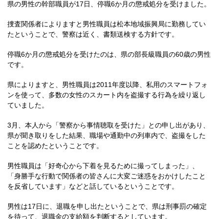
県の男性の幹部職員が17日、停職6か月の懲戒処分を受けました。
捜査関係者によりますと男性職員は松本地域振興局に勤務してい
たということで、警察は近く、書類送検する方針です。
停職6か月の懲戒処分を受けたのは、県の部長級職員の60歳の男性
です。
県によりますと、男性職員は2011年度以降、私用のスマートフォ
ンを使って、多数の女性のスカート内を盗撮する行為を繰り返し
ていました。
3月、本人から「警察から事情聴取を受けた」との申し出があり、
県が聞き取りをした結果、職場や通勤中の列車内で、盗撮をした
ことを認めたということです。
男性職員は「好奇心から下着を見るために撮ってしまった」、
「身勝手な行動で関係者の皆さんに大変ご迷惑をおかけしたこと
を反省しています」などと話しているということです。
男性は17日に、退職を申し出たということで、県は刑事罰の確定
を待って、退職金の支給額を判断するとしています。