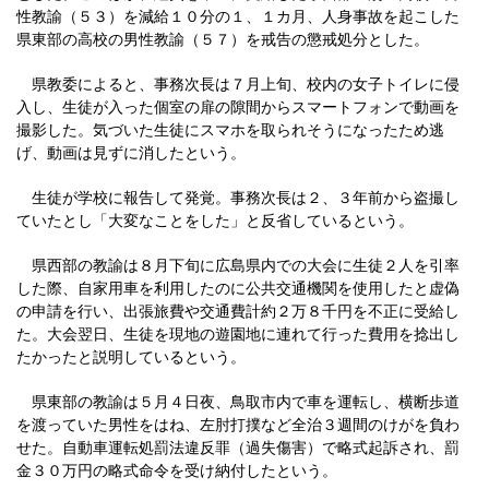
性教諭（５３）を減給１０分の１、１カ月、人身事故を起こした
県東部の高校の男性教諭（５７）を戒告の懲戒処分とした。
県教委によると、事務次長は７月上旬、校内の女子トイレに侵
入し、生徒が入った個室の扉の隙間からスマートフォンで動画を
撮影した。気づいた生徒にスマホを取られそうになったため逃
げ、動画は見ずに消したという。
生徒が学校に報告して発覚。事務次長は２、３年前から盗撮し
ていたとし「大変なことをした」と反省しているという。
県西部の教諭は８月下旬に広島県内での大会に生徒２人を引率
した際、自家用車を利用したのに公共交通機関を使用したと虚偽
の申請を行い、出張旅費や交通費計約２万８千円を不正に受給し
た。大会翌日、生徒を現地の遊園地に連れて行った費用を捻出し
たかったと説明しているという。
県東部の教諭は５月４日夜、鳥取市内で車を運転し、横断歩道
を渡っていた男性をはね、左肘打撲など全治３週間のけがを負わ
せた。自動車運転処罰法違反罪（過失傷害）で略式起訴され、罰
金３０万円の略式命令を受け納付したという。