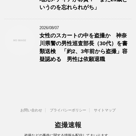
いうのを忘れられがち」
2026/08/07
女性のスカートの中を盗撮か 神奈
川県警の男性巡査部長（30代）を書
類送検 「約2、3年前から盗撮」容
疑認める 男性は依願退職
お問い合わせ
プライバシーポリシー
サイトマップ
盗撮速報
盗撮などの事件に関する情報を配信してまいります。