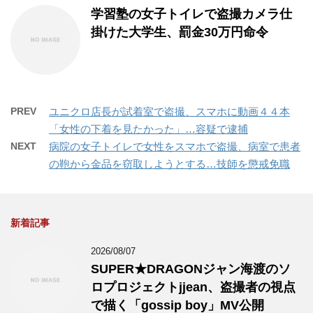
学習塾の女子トイレで盗撮カメラ仕
掛けた大学生、罰金30万円命令
PREV
ユニクロ店長が試着室で盗撮、スマホに動画４４本
「女性の下着を見たかった」…容疑で逮捕
NEXT
病院の女子トイレで女性をスマホで盗撮、病室で患者
の鞄から金品を窃取しようとする…技師を懲戒免職
新着記事
2026/08/07
SUPER★DRAGONジャン海渡のソ
ロプロジェクトjjean、盗撮者の視点
で描く「gossip boy」MV公開