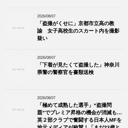
2026/08/07
「盗撮がくせに」京都市立高の教
諭 女子高校生のスカート内を撮影
疑い
2026/08/07
「下着が見たくて盗撮した」神奈川
県警の警察官を書類送検
2026/08/07
「極めて成熟した選手」“盗撮問
題”でプレミア昇格の機会が消滅も…
英２部クラブで奮闘する日本人MFを
地元メディアが称賛！「まだ23歳と