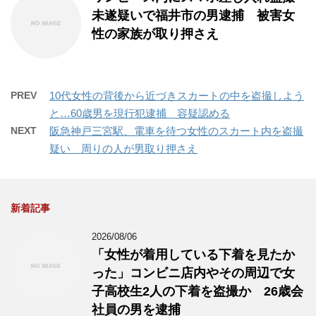
未遂疑いで福井市の男逮捕 被害女
性の家族が取り押さえ
PREV
10代女性の背後から近づきスカートの中を盗撮しよう
と…60歳男を現行犯逮捕 容疑認める
NEXT
阪急神戸三宮駅、電車を待つ女性のスカート内を盗撮
疑い 周りの人が男取り押さえ
新着記事
2026/08/06
「女性が着用している下着を見たか
った」コンビニ店内やその周辺で女
子高校生2人の下着を盗撮か 26歳会
社員の男を逮捕