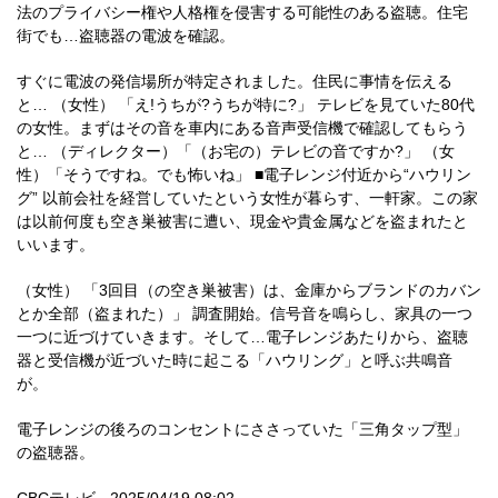
法のプライバシー権や人格権を侵害する可能性のある盗聴。住宅
街でも…盗聴器の電波を確認。
すぐに電波の発信場所が特定されました。住民に事情を伝える
と… （女性） 「え!うちが?うちが特に?」 テレビを見ていた80代
の女性。まずはその音を車内にある音声受信機で確認してもらう
と… （ディレクター）「（お宅の）テレビの音ですか?」 （女
性）「そうですね。でも怖いね」 ■電子レンジ付近から“ハウリン
グ” 以前会社を経営していたという女性が暮らす、一軒家。この家
は以前何度も空き巣被害に遭い、現金や貴金属などを盗まれたと
いいます。
（女性） 「3回目（の空き巣被害）は、金庫からブランドのカバン
とか全部（盗まれた）」 調査開始。信号音を鳴らし、家具の一つ
一つに近づけていきます。そして…電子レンジあたりから、盗聴
器と受信機が近づいた時に起こる「ハウリング」と呼ぶ共鳴音
が。
電子レンジの後ろのコンセントにささっていた「三角タップ型」
の盗聴器。