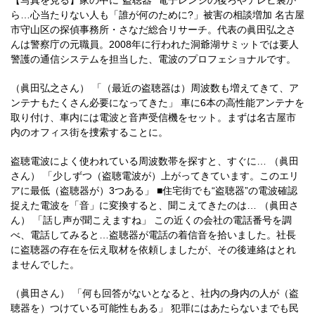
【写真を見る】家の中に“盗聴器” 電子レンジの後ろやテレビ裏か
ら…心当たりない人も「誰が何のために?」被害の相談増加 名古屋
市守山区の探偵事務所・さなだ総合リサーチ。代表の眞田弘之さ
んは警察庁の元職員。2008年に行われた洞爺湖サミットでは要人
警護の通信システムを担当した、電波のプロフェショナルです。
（眞田弘之さん） 「（最近の盗聴器は）周波数も増えてきて、ア
ンテナもたくさん必要になってきた」 車に6本の高性能アンテナを
取り付け、車内には電波と音声受信機をセット。まずは名古屋市
内のオフィス街を捜索することに。
盗聴電波によく使われている周波数帯を探すと、すぐに… （眞田
さん） 「少しずつ（盗聴電波が）上がってきています。このエリ
アに最低（盗聴器が）3つある」 ■住宅街でも“盗聴器”の電波確認
捉えた電波を「音」に変換すると、聞こえてきたのは… （眞田さ
ん） 「話し声が聞こえますね」 この近くの会社の電話番号を調
べ、電話してみると…盗聴器が電話の着信音を拾いました。社長
に盗聴器の存在を伝え取材を依頼しましたが、その後連絡はとれ
ませんでした。
（眞田さん） 「何も回答がないとなると、社内の身内の人が（盗
聴器を）つけている可能性もある」 犯罪にはあたらないまでも民