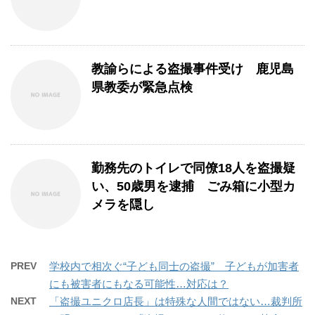
教諭らによる盗撮事件受け 鹿児島
県教委が緊急点検
勤務先のトイレで同僚18人を盗撮疑
い、50歳男を逮捕 ごみ箱に小型カ
メラを隠し
PREV
学校内で相次ぐ“子ども同士の盗撮” 子どもが加害者
にも被害者にもなる可能性…対応は？
NEXT
「盗撮ユニクロ店長」は特殊な人間ではない…裁判所