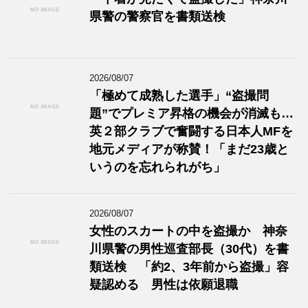
県警の警察官を書類送検
2026/08/07
「極めて成熟した選手」“盗撮問
題”でプレミア昇格の機会が消滅も…
英２部クラブで奮闘する日本人MFを
地元メディアが称賛！「まだ23歳と
いうのを忘れられがち」
2026/08/07
女性のスカートの中を盗撮か 神奈
川県警の男性巡査部長（30代）を書
類送検 「約2、3年前から盗撮」容
疑認める 男性は依願退職