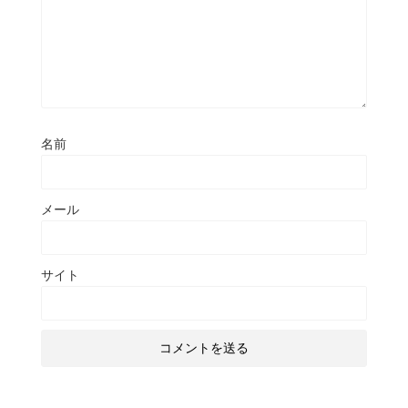
名前
メール
サイト