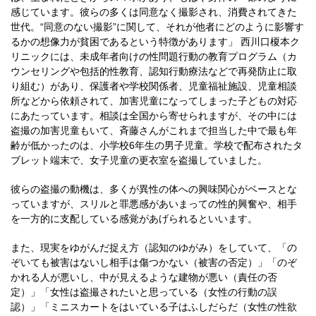
感じています。彼らの多くは同意なく撮影され、消費されてきた
世代。“同意のない撮影”に関して、それが他者にどのように影響す
るかの想像力が貧困であるという特徴があります」 西川口榎本ク
リニックには、未成年者向けの性問題行動の教育プログラム（カ
ウンセリングや包括的性教育、認知行動療法などで再発防止に取
り組む）があり、保護者や学校関係者、児童福祉施設、児童相談
所などから依頼されて、加害児童になってしまった子どもの対応
にあたっています。相談は全国から寄せられますが、その中には
盗撮の加害児童もいて、斉藤さんがこれまで担当した中で最も年
齢が低かったのは、小学校6年生の男子児童。学校で配布されたタ
ブレット端末で、女子児童の更衣室を盗撮していました。
彼らの盗撮の動機は、多くが異性の体への興味関心がベースとな
っていますが、スリルと罪悪感があいまっての性的興奮や、相手
を一方的に支配している感覚があげられるといいます。
また、現実をゆがんだ捉え方（認知のゆがみ）をしていて、「の
ぞいても被害はないし相手は傷つかない（被害の否定）」「のぞ
かれる人が悪いし、中が見えるような建物が悪い（責任の否
定）」「女性は盗撮されたいと思っている（女性の行動の誤
認）」「ミニスカートをはいている子はふしだらだ（女性の性欲