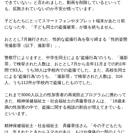
できていない』と言われました。動画を削除しているといって
も、拡散されていないのか不安が残っています」
子どもたちにとってスマートフォンやタブレット端末があたり前
になった今、「子ども同士の盗撮被害」が後を絶ちません。
おととし7月施行された、性的な盗撮行為を取り締まる「性的姿態
等撮影罪（以下、撮影罪）」。
警察庁によりますと、中学生同士による“盗撮行為”のうち、「撮影
罪」で検挙された人数は、おととし7月から去年11月までの約1年
間で83人。うち38人は学校内での盗撮でした。また、高校生同士
による“盗撮行為”のうち、「撮影罪」で検挙された人数は、316
人。うち112件が学校内で盗撮したものでした。
これまで3000人以上の性加害者の再発防止プログラムに携わって
きた、精神保健福祉士・社会福祉士の斉藤章佳さんは、「18歳未
満の性加害の中で、盗撮に関する相談の割合が増えてきている」
といいます。
精神保健福祉士・社会福祉士 斉藤章佳さん 「今の子どもたち
は、生まれたときからスマホがあり、もはや身体の一部のように