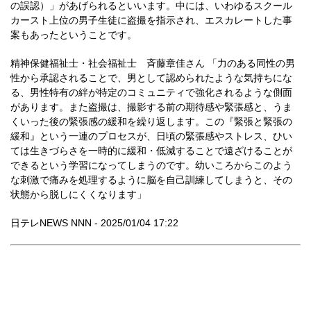
の誤認）」があげられるといいます。中には、いわゆるスクール
カースト上位の男子生徒に盗撮を指示され、エスカレートした事
案もあったということです。
精神保健福祉士・社会福祉士 斉藤章佳さん 「力のある同性の男
性から承認されることで、男として認められたような気持ちにな
る、男性特有の絆が特定のコミュニティで強化されるような側面
があります。また盗撮は、撮影する前の期待感や緊張感と、うま
くいった後の緊張感の緩和を繰り返します。この『緊張と緊張の
緩和』という一連のプロセスが、日頃の緊張感やストレス、ひい
ては生きづらさを一時的に緩和・低減することで遠ざけることが
できるという学習になってしまうのです。幼いころからこのよう
な刺激で痛みを処理するように脳を自己訓練してしまうと、その
状態から脱しにくくなります」
日テレNEWS NNN - 2025/01/04 17:22