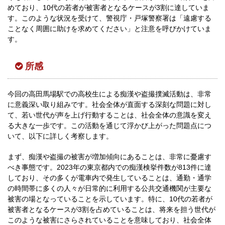
めており、10代の若者が被害者となるケースが3割に達していま
す。このような状況を受けて、警視庁・戸塚警察署は「遠慮する
ことなく周囲に助けを求めてください」と注意を呼びかけていま
す。
所感
今回の高田馬場駅での高校生による痴漢や盗撮撲滅活動は、非常
に意義深い取り組みです。社会全体が直面する深刻な問題に対し
て、若い世代が声を上げ行動することは、社会全体の意識を変え
る大きな一歩です。この活動を通じて浮かび上がった問題点につ
いて、以下に詳しく考察します。
まず、痴漢や盗撮の被害が増加傾向にあることは、非常に憂慮す
べき事態です。2023年の東京都内での痴漢検挙件数が813件に達
しており、その多くが電車内で発生していることは、通勤・通学
の時間帯に多くの人々が日常的に利用する公共交通機関が主要な
被害の場となっていることを示しています。特に、10代の若者が
被害者となるケースが3割を占めていることは、将来を担う世代が
このような被害にさらされていることを意味しており、社会全体