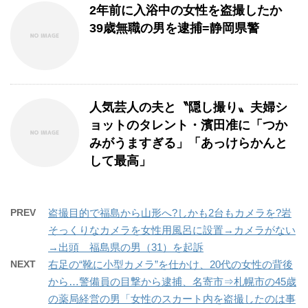
2年前に入浴中の女性を盗撮したか
39歳無職の男を逮捕=静岡県警
人気芸人の夫と〝隠し撮り〟夫婦シ
ョットのタレント・濱田准に「つか
みがうますぎる」「あっけらかんと
して最高」
PREV
盗撮目的で福島から山形へ?しかも2台もカメラを?岩
そっくりなカメラを女性用風呂に設置→カメラがない
→出頭 福島県の男（31）を起訴
NEXT
右足の“靴に小型カメラ”を仕かけ、20代の女性の背後
から…警備員の目撃から逮捕、名寄市⇒札幌市の45歳
の薬局経営の男「女性のスカート内を盗撮したのは事