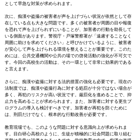
として早急な対策が求められます。
次に、痴漢や盗撮の被害者が声を上げづらい状況が依然として存
在している点も大きな問題です。多くの被害者が周囲の目や報復
を恐れて声を上げられずにいることが、加害者の行動を助長して
いる側面があります。警視庁・戸塚警察署が「遠慮することなく
周囲に助けを求めてください」と呼びかけているように、被害者
が安心して声を上げられる環境を整えることが重要です。このた
めには、公共交通機関や公共の場での啓発活動の強化が不可欠で
す。今回の高校生の活動は、その一環として非常に効果的である
と言えます。
さらに、痴漢や盗撮に対する法的措置の強化も必要です。現在の
法制度では、痴漢や盗撮行為に対する処罰が十分ではない場合が
多く、再犯のリスクが高い状況です。厳罰化を進めることで、抑
止力を高めることが求められます。また、加害者に対する更生プ
ログラムの導入も検討すべきです。加害者が再犯を防ぐために
は、刑罰だけでなく、根本的な行動改善が必要です。
教育現場でも、このような問題に対する意識向上が求められま
す。目白研心高校のように、生徒が積極的に社会問題に取り組む