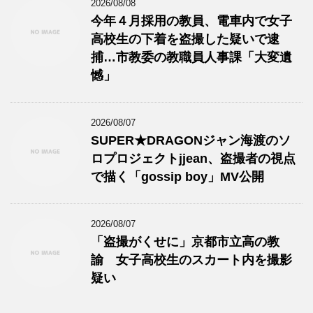
2026/08/08
今年４月採用の教員、電車内で女子
高校生の下着を盗撮した疑いで逮
捕…市教委の教職員人事課「大変遺
憾」
2026/08/07
SUPER★DRAGONジャン海渡のソ
ロプロジェクトjjean、盗撮者の視点
で描く「gossip boy」MV公開
2026/08/07
「盗撮がくせに」京都市立高の教
諭 女子高校生のスカート内を撮影
疑い