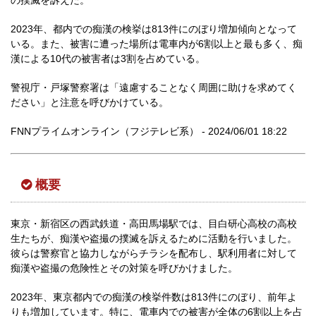
の撲滅を訴えた。
2023年、都内での痴漢の検挙は813件にのぼり増加傾向となって
いる。また、被害に遭った場所は電車内が6割以上と最も多く、痴
漢による10代の被害者は3割を占めている。
警視庁・戸塚警察署は「遠慮することなく周囲に助けを求めてく
ださい」と注意を呼びかけている。
FNNプライムオンライン（フジテレビ系） - 2024/06/01 18:22
概要
東京・新宿区の西武鉄道・高田馬場駅では、目白研心高校の高校
生たちが、痴漢や盗撮の撲滅を訴えるために活動を行いました。
彼らは警察官と協力しながらチラシを配布し、駅利用者に対して
痴漢や盗撮の危険性とその対策を呼びかけました。
2023年、東京都内での痴漢の検挙件数は813件にのぼり、前年よ
りも増加しています。特に、電車内での被害が全体の6割以上を占