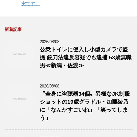
実です」
新着記事
2026/08/08
公衆トイレに侵入し小型カメラで盗
撮 銃刀法違反容疑でも逮捕 53歳無職
男≪新潟・佐渡≫
2026/08/08
〝全身に盗聴器34個〟異様なJK制服
ショットの19歳グラドル・加藤綾乃
に「なんかすごいね」「笑ってしま
う」