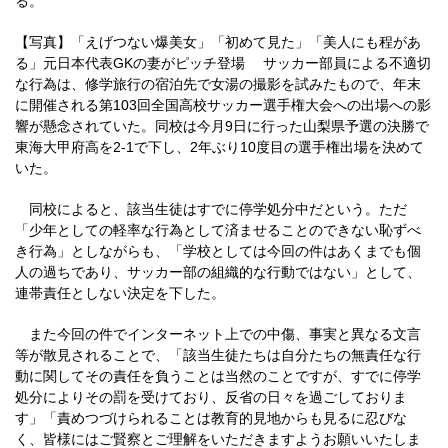
る。
【写真】「えげつない爆美女」「初めて見た」「美人にも程があ
る」元日本代表GKの妻がピッチ登場 サッカー部員による不適切
な行為は、修学旅行の宿泊先で女湯の撮影を試みたもので、年末
に開催される第103回全国高校サッカー選手権大会への出場への影
響が懸念されていた。同校は今月9日に行った山梨県予選の決勝で
東海大甲府高を2-1で下し、2年ぶり10度目の選手権出場を決めて
いた。
同校によると、該当生徒はすでに停学処分中だという。ただ
「少年としての軽率な行為として済ませることのできない恥ずべ
き行為」としながらも、「学校としては今回の件はあくまでも個
人の過ちであり、サッカー部の組織的な行動ではない」として、
連帯責任としない決定を下した。
また今回の件でインターネット上での中傷、事実と異なる文言
等が散見されることで、「該当生徒たちは自分たちの無責任な行
動に関してその責任を負うことは当然のことですが、すでに停学
処分によりその罰を受けており、反省の日々を過ごしておりま
す」「責めつづけられることは教育的見地からも見るに忍びな
く、皆様にはご賢察とご理解をいただきますようお願いいたしま