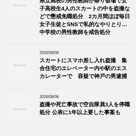
県立高校の男性教師が祭り会場で女
子高校生4人のスカートの中を盗撮な
どで懲戒免職処分 2カ月間ほぼ毎日
女子生徒とSNSで私的なやりとり…
中学校の男性教師を戒告処分
2026/08/06
スカートにスマホ差し入れ盗撮 集
合住宅のエレベーター内や駅のエス
カレーターで 容疑で神戸の男逮捕
2026/08/06
盗撮や死亡事故で空自隊員3人を停職
処分 公表に1年以上要した事案も