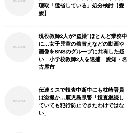
聴取「猛省している」処分検討【愛
媛】
現役教師2人が“盗撮”ほとんど業務中
に…女子児童の着替えなどの動画や
画像をSNSのグループに共有した疑
い 小学校教師2人を逮捕 愛知・名
古屋市
伝達ミスで捜査中断中にも枕崎署員
は盗撮か…鹿児島県警「捜査継続し
ていても犯行防止できたわけではな
い」