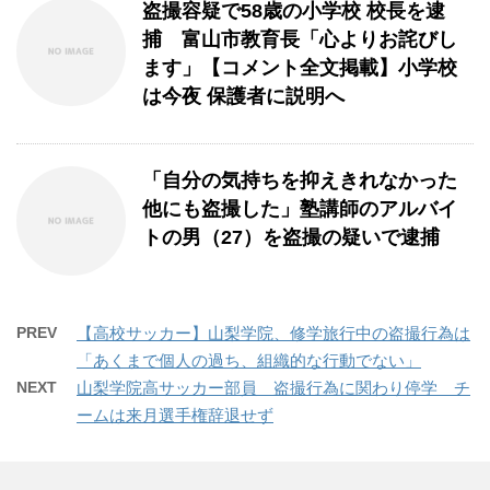
盗撮容疑で58歳の小学校 校長を逮
捕 富山市教育長「心よりお詫びし
ます」【コメント全文掲載】小学校
は今夜 保護者に説明へ
「自分の気持ちを抑えきれなかった
他にも盗撮した」塾講師のアルバイ
トの男（27）を盗撮の疑いで逮捕
PREV
【高校サッカー】山梨学院、修学旅行中の盗撮行為は
「あくまで個人の過ち、組織的な行動でない」
NEXT
山梨学院高サッカー部員 盗撮行為に関わり停学 チ
ームは来月選手権辞退せず