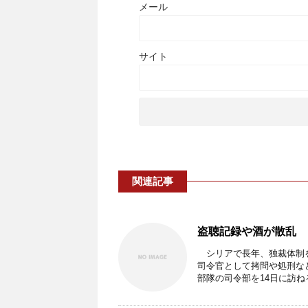
メール
サイト
関連記事
盗聴記録や酒が散乱 
シリアで長年、独裁体制を
司令官として拷問や処刑な
部隊の司令部を14日に訪ねる 