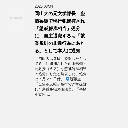
2026/08/04
岡山大の元文学部長、盗
撮容疑で現行犯逮捕され
「懲戒解雇相当」処分
に…自主退職するも「就
業規則の非違行為にあた
る」として本人に通知
岡山大は３日、盗撮したとし
て６月に逮捕された山本秀樹・
元教授（６２）を懲戒解雇相当
の処分にしたと発表した。処分
は７月２９日付。
退職金
「全額不支給」納得できず提訴
した懲戒免職の市職員、「半額
不支給 ...