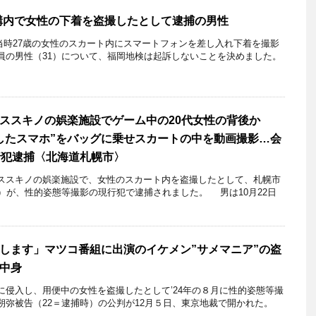
構内で女性の下着を盗撮したとして逮捕の男性
当時27歳の女性のスカート内にスマートフォンを差し入れ下着を撮影
員の男性（31）について、福岡地検は起訴しないことを決めました。
ススキノの娯楽施設でゲーム中の20代女性の背後か
したスマホ”をバッグに乗せスカートの中を動画撮影…会
行犯逮捕〈北海道札幌市〉
スキノの娯楽施設で、女性のスカート内を盗撮したとして、札幌市
）が、性的姿態等撮影の現行犯で逮捕されました。 男は10月22日
します」マツコ番組に出演のイケメン”サメマニア”の盗
中身
に侵入し、用便中の女性を盗撮したとして’24年の８月に性的姿態等撮
朔弥被告（22＝逮捕時）の公判が12月５日、東京地裁で開かれた。