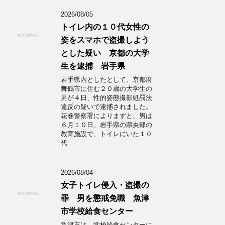
2026/08/05
トイレ内の１０代女性の
姿をスマホで盗撮しよう
とした疑い 京都の大学
生を逮捕 岩手県
岩手県内としたとして、京都府
舞鶴市に住む２０歳の大学生の
男が４日、性的姿態撮影処罰法
違反の疑いで逮捕されました。
花巻警察署によりますと、男は
６月１０日、岩手県の県央部の
教育施設で、トイレにいた１０
代 ...
2026/08/04
女子トイレ侵入・盗撮の
罪 男を懲戒免職 魚津
市学校給食センター
魚津市は、学校給食センターに