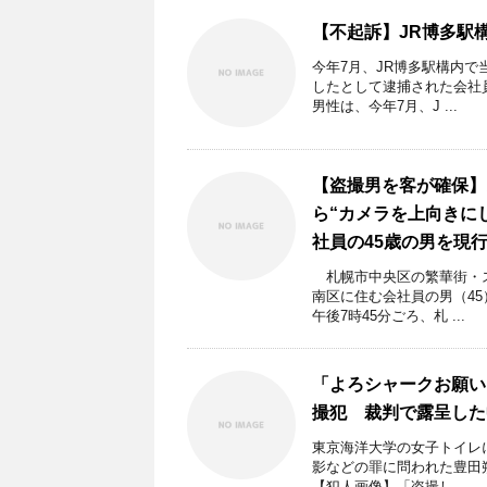
【不起訴】JR博多駅
今年7月、JR博多駅構内で
したとして逮捕された会社
男性は、今年7月、J ...
【盗撮男を客が確保】
ら“カメラを上向きに
社員の45歳の男を現
札幌市中央区の繁華街・ス
南区に住む会社員の男（45
午後7時45分ごろ、札 ...
「よろシャークお願い
撮犯 裁判で露呈した
東京海洋大学の女子トイレ
影などの罪に問われた豊田
【犯人画像】「盗撮し ...