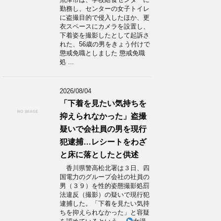
勤務し、センターの女子トイレ
に盗撮目的で侵入したほか、更
衣スペースにカメラを設置し、
下着姿を撮影したとして起訴さ
れた、56歳の男をきょう付けで
懲戒免職としました 懲戒免職
処 ...
2026/08/04
「下着を見たい気持ちを
抑えられなかった」盗撮
疑いで会社員の男を現行
犯逮捕…レシートをわざ
と床に落としたと供述
香川県警高松北署は３日、四
国電力のグループ会社の社員の
男（３９）を性的姿態撮影処罰
法違反（撮影）の疑いで現行犯
逮捕した。「下着を見たい気持
ちを抑えられなかった」と容疑