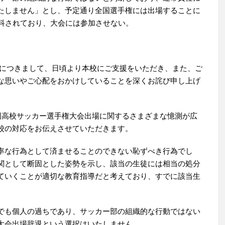
たしません」とし、予定通り全国選手権には出場することに
に科されており、大会には参加させない。
て、日頃より本校にご支援をいただき、また、ご
な思いやご心配をおかけしていることを深くお詫び申し上げ
国高校サッカー選手権大会出場に関するさまざまな憶測が広
校の対応をお伝えさせていただきます。
率な行為として済ませることのできない恥ずべき行為でし
関として断固とした姿勢を示し、該当の生徒には相当の処分
ていくことが適切な教育指導だと考えており、すでに該当生
でも個人の過ちであり、サッカー部の組織的な行動ではない
大会出場辞退という選択はいたしません。