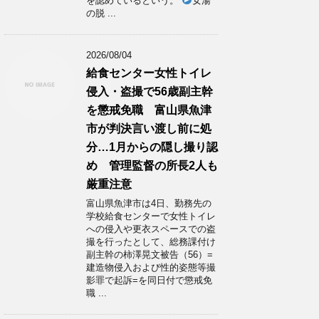
を認めているという。
女湯
の脱 ...
2026/08/04
給食センター女性トイレ
侵入・盗撮で56歳副主幹
を懲戒免職 富山県魚津
市が判決言い渡し前に処
分…1月からの隠し撮り認
め 管理監督の所長2人も
厳重注意
富山県魚津市は4日、勤務先の
学校給食センターで女性トイレ
への侵入や更衣スペースでの盗
撮を行ったとして、総務課付け
副主幹の柿澤晃文被告（56）=
建造物侵入および性的姿態等撮
影罪で起訴=を同日付で懲戒免
職 ...