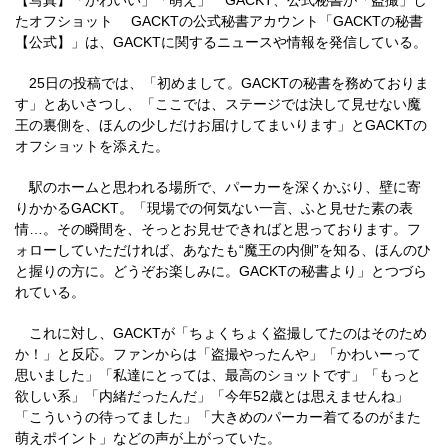
【写真】「かわいい」「萌え」 GACKT、公式秘書が「盗撮」し
たオフショット GACKTの公式秘書アカウント「GACKTの秘書
【公式】」は、GACKTに関するニュースや情報を発信している。
25日の投稿では、「初めまして。GACKTの秘書を務めておりま
す」とあいさつし、「ここでは、ステージでは決して見せない魔
王の裏側を、ほんの少しだけお届けしてまいります」とGACKTの
オフショットを添えた。
駅のホームと思われる場所で、パーカーを深くかぶり、壁に寄
りかかるGACKT。「現場での何気ない一言、ふと見せた素の表
情…。その瞬間を、そっとお見せできればと思っております。フ
ォローしていただければ、あなたも“魔王の内側”を知る、ほんのひ
と握りの方に。どうぞお楽しみに。GACKTの秘書より」とつづら
れている。
これに対し、GACKTが「ちょくちょく盗撮してたのはそのため
か！」と反応。ファンからは「盗撮やったんや」「かわいーって
思いました」「私達にとっては、最高のショットです」「もっと
欲しい系」「内緒だったんだ」「今年52歳とは思えませんね」
「こういうの待ってました」「大きめのパーカー着てるのがまた
萌えポイント」などの声が上がっていた。