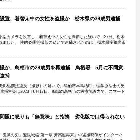
設置、着替え中の女性を盗撮か 栃木県の39歳男逮捕
小型カメラを設置し、着替え中の女性を撮影した疑いで、27日、栃木
れました。 性的姿態等撮影の疑いで逮捕されたのは、栃木県宇都宮市
撮か、鳥栖市の28歳男を再逮捕 鳥栖署 5月に不同意
逮捕
撮影処罰法違反（撮影）の疑いで、鳥栖市本鳥栖町、理学療法士の男
逮捕容疑は2023年8月17日、職場の鳥栖市の医療施設内で、スマート
問題に怒りも「無意味」と指摘 劣化版では得られない
鬼滅の刃」無限城編 第一章 猗窩座再来』の盗撮映像がインターネ