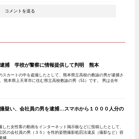
逮捕 学校が警察に情報提供して判明 熊本
のスカートの中を盗撮したとして、熊本県立高校の教諭の男が逮捕さ
、熊本県上天草市に住む県立高校教諭の男（51）です。 男は去年
撮疑い、会社員の男を逮捕…スマホから１０００人分の
した女性客の動画をインターネット掲示板などに投稿したとして、
立区の会社員の男（３５）を性的姿態撮影処罰法違反（撮影など）容
 ...