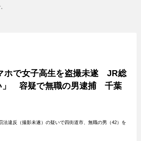
す。
マホで女子高生を盗撮未遂 JR総
い」 容疑で無職の男逮捕 千葉
罰法違反（撮影未遂）の疑いで四街道市、無職の男（42）を