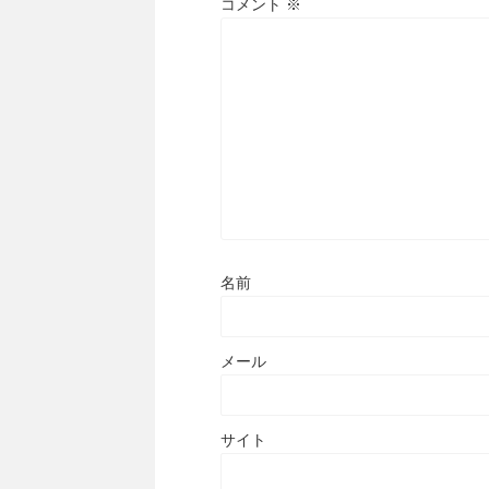
コメント
※
名前
メール
サイト