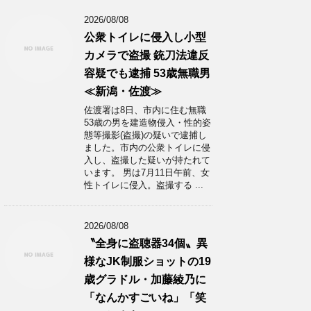
2026/08/08
公衆トイレに侵入し小型
カメラで盗撮 銃刀法違反
容疑でも逮捕 53歳無職男
≪新潟・佐渡≫
佐渡署は8日、市内に住む無職
53歳の男を建造物侵入・性的姿
態等撮影(盗撮)の疑いで逮捕し
ました。市内の公衆トイレに侵
入し、盗撮した疑いが持たれて
います。 男は7月11日午前、女
性トイレに侵入。盗撮する ...
2026/08/08
〝全身に盗聴器34個〟異
様なJK制服ショットの19
歳グラドル・加藤綾乃に
「なんかすごいね」「笑