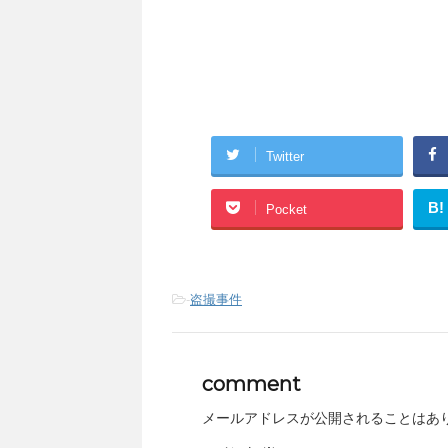
Twitter
B!
Pocket
-
盗撮事件
comment
メールアドレスが公開されることはあ