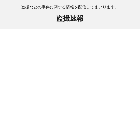
盗撮などの事件に関する情報を配信してまいります。
盗撮速報