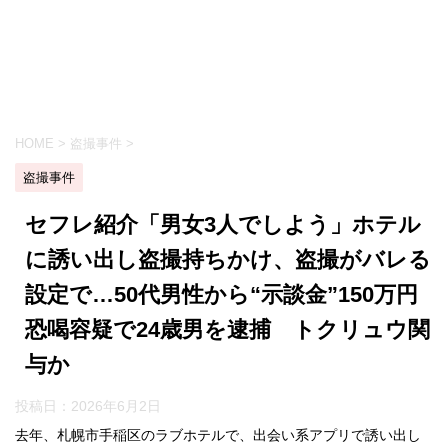
HOME
>
盗撮事件
>
盗撮事件
セフレ紹介「男女3人でしよう」ホテル
に誘い出し盗撮持ちかけ、盗撮がバレる
設定で…50代男性から“示談金”150万円
恐喝容疑で24歳男を逮捕 トクリュウ関
与か
投稿日：
2026年6月2日
去年、札幌市手稲区のラブホテルで、出会い系アプリで誘い出し