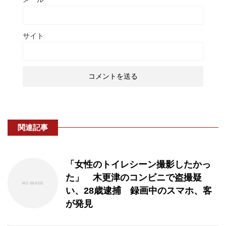
サイト
関連記事
「女性のトイレシーン撮影したかっ
た」 木更津のコンビニで盗撮疑
い、28歳逮捕 録画中のスマホ、客
が発見