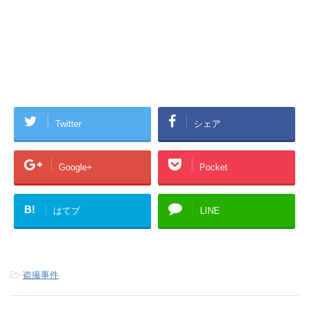
Twitter
シェア
Google+
Pocket
B!
はてブ
LINE
-
盗撮事件