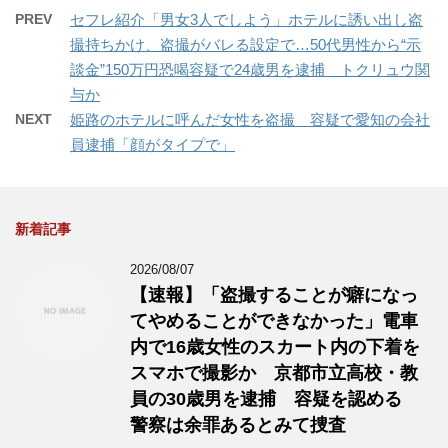
PREV
セフレ紹介「男女3人でしよう」ホテルに誘い出し盗
撮持ちかけ、盗撮がバレる設定で…50代男性から“示
談金”150万円恐喝容疑で24歳男を逮捕 トクリュウ関
与か
NEXT
姫路のホテルに呼んだ女性を盗撮 容疑で愛知の会社
員逮捕「顔がタイプで」
新着記事
2026/08/07
【速報】「盗撮することが癖になっ
てやめることができなかった」電車
内で16歳女性のスカート内の下着を
スマホで撮影か 京都市立高校・教
員の30歳男を逮捕 容疑を認める
警察は余罪あるとみて捜査