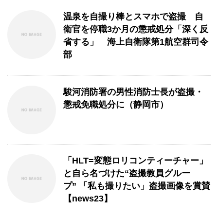
温泉を自撮り棒とスマホで盗撮 自
衛官を停職3か月の懲戒処分「深く反
省する」 海上自衛隊第1航空群司令
部
駿河消防署の男性消防士長が盗撮・
懲戒免職処分に（静岡市）
「HLT=変態ロリコンティーチャー」
と自ら名づけた“盗撮教員グルー
プ” 「私も撮りたい」盗撮画像を賞賛
【news23】