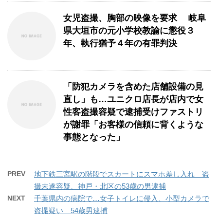
女児盗撮、胸部の映像を要求 岐阜
県大垣市の元小学校教諭に懲役３
年、執行猶予４年の有罪判決
「防犯カメラを含めた店舗設備の見
直し」も…ユニクロ店長が店内で女
性客盗撮容疑で逮捕受けファストリ
が謝罪「お客様の信頼に背くような
事態となった」
PREV
地下鉄三宮駅の階段でスカートにスマホ差し入れ 盗
撮未遂容疑、神戸・北区の53歳の男逮捕
NEXT
千葉県内の病院で…女子トイレに侵入、小型カメラで
盗撮疑い 54歳男逮捕