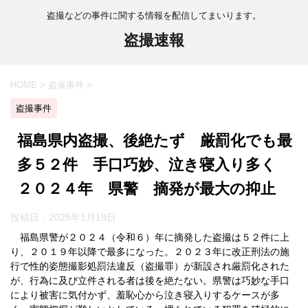
盗撮などの事件に関する情報を配信してまいります。
盗撮速報
HOME
>
盗撮事件
>
盗撮事件
福島県内盗撮、後絶たず 厳罰化でも最
多５２件 手口巧妙、泣き寝入り多く
２０２４年 県警 摘発が最大の抑止
投稿日：
2025年1月19日
福島県警が２０２４（令和６）年に摘発した盗撮は５２件に上
り、２０１９年以降で最多になった。２０２３年に改正刑法の施
行で性的姿態撮影処罰法違反（盗撮罪）が新設され厳罰化された
が、行為に及び立件される者は後を絶たない。県警は巧妙な手口
により被害に気付かず、羞恥心から泣き寝入りするケースが多