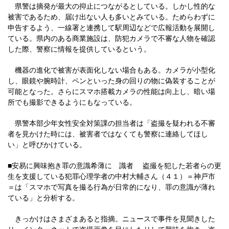
県警は摘発が最大の抑止につながるとしている。しかし性的な
被害であるため、届け出ない人も多いとみている。ためらわずに
申告するよう、一線署と連携して駅周辺などで広報活動を展開し
ている。県内のある商業施設は、防犯カメラで不審な人物を確認
した際、警察に情報を提供しているという。
機器の進化で被害が表面化しない場合もある。カメラが小型化
し、眼鏡や腕時計、ペンといった身の回りの物に偽装することが
可能となった。さらにスマホ搭載カメラの性能は向上し、暗い場
所でも撮影できるようにもなっている。
県警本部少年女性安全対策課の担当者は「盗撮を疑われる不審
者を見かけた時には、被害者ではなくても警察に連絡してほし
い」と呼びかけている。
■安易に興味抱き罪の意識希薄に 識者 盗撮を犯した若者らの更
生を支援している犯罪心理学者の中村大輔さん（４１）＝神戸市
＝は「スマホで写真を撮る行為が日常的になり、罪の意識が薄れ
ている」と分析する。
きっかけはさまざまあると指摘。ニュースで事件を見聞きした