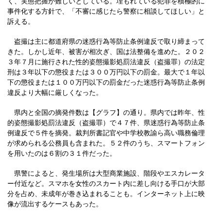
く、実態把握が難しいとしている。埋もれている犯罪を積極的に
事件化する方針で、「不審に感じたら警察に相談してほしい」と
訴える。
盗撮は主に都道府県の迷惑行為等防止条例違反で取り締まって
きた。しかし近年、被害が相次ぎ、国は法整備を進めた。２０２
３年７月に施行された性的姿態撮影処罰法違反（盗撮罪）の法定
刑は３年以下の懲役または３００万円以下の罰金。最大で１年以
下の懲役または１００万円以下の罰金だった迷惑行為等防止条例
違反より大幅に厳しくなった。
県内と全国の摘発件数は【グラフ】の通り。県内では昨年、性
的姿態撮影処罰法違反（盗撮罪）で４７件、県迷惑行為等防止条
例違反で５件を摘発。裁判所書記官や中学校教諭ら高い職務倫理
が求められる公務員も含まれた。５２件のうち、スマートフォン
を用いたのは６割の３１件だった。
県警によると、発生場所は大型商業施設、階段やエスカレータ
ー付近など。スマホを女性のスカート内に差し向ける手口が大部
分を占め、未成年が巻き込まれることも。インターネット上に映
像が流出するケースもあった。