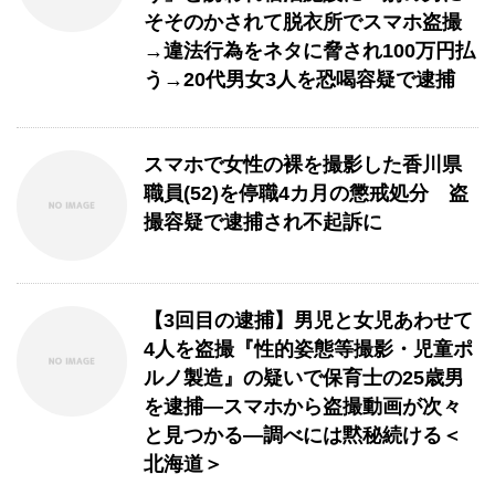
そそのかされて脱衣所でスマホ盗撮
→違法行為をネタに脅され100万円払
う→20代男女3人を恐喝容疑で逮捕
スマホで女性の裸を撮影した香川県
職員(52)を停職4カ月の懲戒処分 盗
撮容疑で逮捕され不起訴に
【3回目の逮捕】男児と女児あわせて
4人を盗撮『性的姿態等撮影・児童ポ
ルノ製造』の疑いで保育士の25歳男
を逮捕―スマホから盗撮動画が次々
と見つかる―調べには黙秘続ける＜
北海道＞