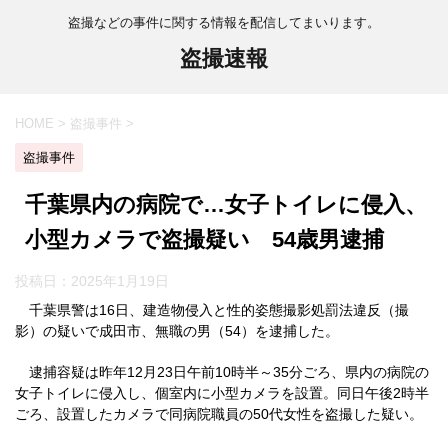
盗撮などの事件に関する情報を配信してまいります。
盗撮速報
HOME
>
盗撮事件
>
盗撮事件
千葉県内の病院で…女子トイレに侵入、
小型カメラで盗撮疑い 54歳男逮捕
投稿日：
2025年1月19日
千葉県警は16日、建造物侵入と性的姿態撮影処罰法違反（撮
影）の疑いで成田市、無職の男（54）を逮捕した。
逮捕容疑は昨年12月23日午前10時半～35分ごろ、県内の病院の
女子トイレに侵入し、個室内に小型カメラを設置。同日午後2時半
ごろ、設置したカメラで同病院職員の50代女性を盗撮した疑い。