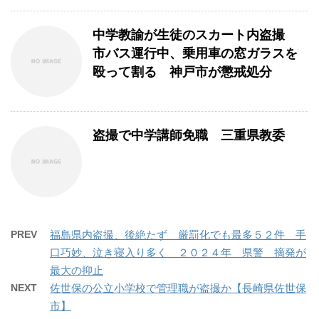
中学教諭が生徒のスカート内盗撮
市バス運行中、乗用車の窓ガラスを
殴って割る 神戸市が懲戒処分
盗撮で中学講師免職 三重県教委
PREV
福島県内盗撮、後絶たず 厳罰化でも最多５２件 手
口巧妙、泣き寝入り多く ２０２４年 県警 摘発が
最大の抑止
NEXT
佐世保の公立小学校で管理職が盗撮か【長崎県佐世保
市】