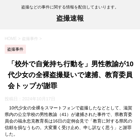
盗撮などの事件に関する情報を配信してまいります。
盗撮速報
HOME
>
盗撮事件
>
盗撮事件
「校外で自覚持ち行動を」男性教諭が10
代少女の全裸盗撮疑いで逮捕、教育委員
会トップが謝罪
投稿日：
2024年10月17日
10代少女の全裸をスマートフォンで盗撮したなどとして、滋賀
県内の公立学校の男性教諭（41）が逮捕された事件で、県教育委
員会の福永忠克教育長は16日の定例会見で「教育に対する県民の
信頼を損なうもの。大変重く受け止め、申し訳なく思う」と謝罪
した。