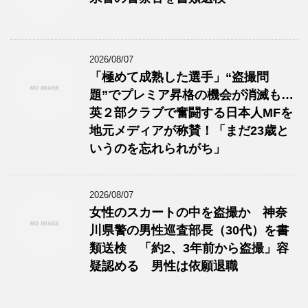
2026/08/07
「極めて成熟した選手」“盗撮問
題”でプレミア昇格の機会が消滅も…
英２部クラブで奮闘する日本人MFを
地元メディアが称賛！「まだ23歳と
いうのを忘れられがち」
2026/08/07
女性のスカートの中を盗撮か 神奈
川県警の男性巡査部長（30代）を書
類送検 「約2、3年前から盗撮」容
疑認める 男性は依願退職