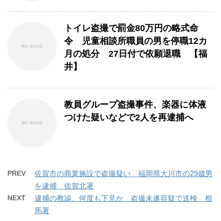
トイレ盗撮で罰金80万円の略式命
令 児童相談所職員の男を停職12カ
月の処分 27日付で依願退職 【福
井】
教員グループ盗撮事件、楽器に体液
つけた疑いなどで2人を再逮捕へ
PREV
佐賀市の商業施設で盗撮疑い 福岡県大川市の29歳男
を逮捕 佐賀北署
NEXT
逮捕の教諭、何度も下見か 盗撮未遂容疑で送検 相
馬署