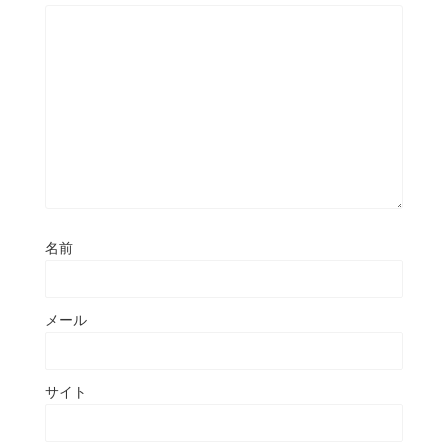
名前
メール
サイト