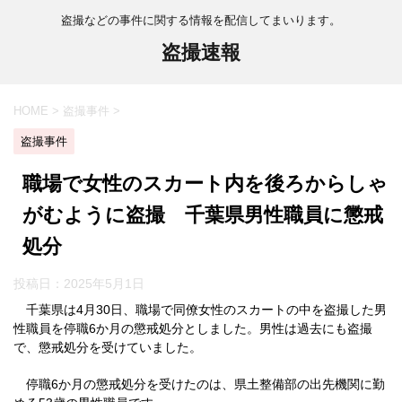
盗撮などの事件に関する情報を配信してまいります。
盗撮速報
HOME
>
盗撮事件
>
盗撮事件
職場で女性のスカート内を後ろからしゃ
がむように盗撮 千葉県男性職員に懲戒
処分
投稿日：
2025年5月1日
千葉県は4月30日、職場で同僚女性のスカートの中を盗撮した男
性職員を停職6か月の懲戒処分としました。男性は過去にも盗撮
で、懲戒処分を受けていました。
停職6か月の懲戒処分を受けたのは、県土整備部の出先機関に勤