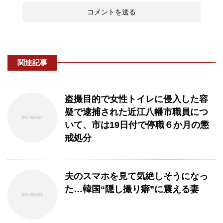
関連記事
盗撮目的で女性トイレに侵入した容
疑で逮捕された近江八幡市職員につ
いて、市は19日付で停職６か月の懲
戒処分
夫のスマホを見て気絶しそうになっ
た…韓国“隠し撮り癖”に震える妻