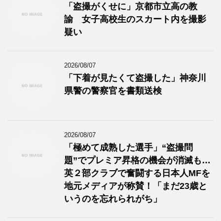
「盗撮がくせに」京都市立高の教
諭 女子高校生のスカート内を撮影
疑い
2026/08/07
「下着が見たくて盗撮した」神奈川
県警の警察官を書類送検
2026/08/07
「極めて成熟した選手」“盗撮問
題”でプレミア昇格の機会が消滅も…
英２部クラブで奮闘する日本人MFを
地元メディアが称賛！「まだ23歳と
いうのを忘れられがち」