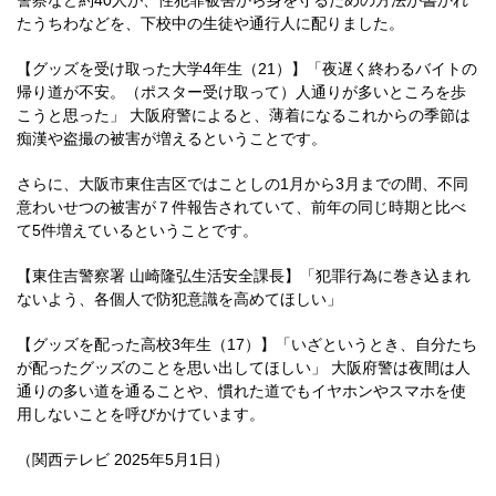
警察など約40人が、性犯罪被害から身を守るための方法が書かれ
たうちわなどを、下校中の生徒や通行人に配りました。
【グッズを受け取った大学4年生（21）】「夜遅く終わるバイトの
帰り道が不安。（ポスター受け取って）人通りが多いところを歩
こうと思った」 大阪府警によると、薄着になるこれからの季節は
痴漢や盗撮の被害が増えるということです。
さらに、大阪市東住吉区ではことしの1月から3月までの間、不同
意わいせつの被害が７件報告されていて、前年の同じ時期と比べ
て5件増えているということです。
【東住吉警察署 山崎隆弘生活安全課長】「犯罪行為に巻き込まれ
ないよう、各個人で防犯意識を高めてほしい」
【グッズを配った高校3年生（17）】「いざというとき、自分たち
が配ったグッズのことを思い出してほしい」 大阪府警は夜間は人
通りの多い道を通ることや、慣れた道でもイヤホンやスマホを使
用しないことを呼びかけています。
（関西テレビ 2025年5月1日）