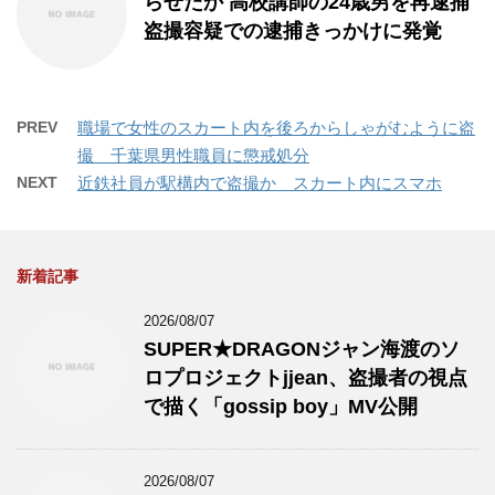
らせたか 高校講師の24歳男を再逮捕
盗撮容疑での逮捕きっかけに発覚
PREV
職場で女性のスカート内を後ろからしゃがむように盗
撮 千葉県男性職員に懲戒処分
NEXT
近鉄社員が駅構内で盗撮か スカート内にスマホ
新着記事
2026/08/07
SUPER★DRAGONジャン海渡のソ
ロプロジェクトjjean、盗撮者の視点
で描く「gossip boy」MV公開
2026/08/07