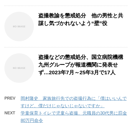
盗撮教諭を懲戒処分 他の男性と共
謀し気づかれないよう“壁”役
盗撮などの懲戒処分、国立病院機構
九州グループが報道機関に発表せ
ず…2023年7月～25年3月で17人
PREV
岡村隆史 家族旅行先での盗撮行為に「僕はいいんで
すけど、僕だけじゃないじゃないですか」
NEXT
学童保育トイレで児童ら盗撮、元職員の30代男に罰金
80万円命令