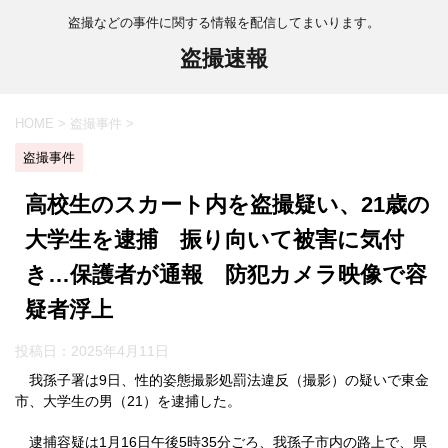
盗撮などの事件に関する情報を配信してまいります。
盗撮速報
HOME
>
盗撮事件
>
盗撮事件
高校生のスカート内を盗撮疑い、21歳の
大学生を逮捕 振り向いて被害に気付
き…保護者が通報 防犯カメラ映像で容
疑者浮上
投稿日：
2025年4月11日
我孫子署は9日、性的姿態撮影処罰法違反（撮影）の疑いで東金
市、大学生の男（21）を逮捕した。
逮捕容疑は1月16日午後5時35分ごろ、我孫子市内の路上で、県