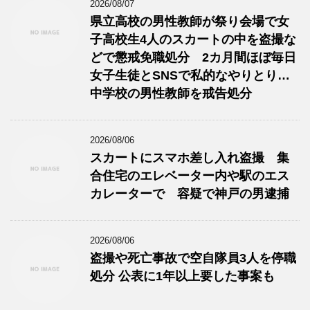
2026/08/07
県立高校の男性教師が祭り会場で女
子高校生4人のスカートの中を盗撮な
どで懲戒免職処分 2カ月間ほぼ毎日
女子生徒とSNSで私的なやりとり…
中学校の男性教師を戒告処分
2026/08/06
スカートにスマホ差し入れ盗撮 集
合住宅のエレベーター内や駅のエス
カレーターで 容疑で神戸の男逮捕
2026/08/06
盗撮や死亡事故で空自隊員3人を停職
処分 公表に1年以上要した事案も