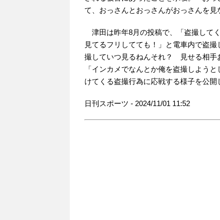
て、おっさんとおっさんがおっさんを見
津田は昨年8月の投稿で、「盗撮してく
見てるフリしてても！」と電車内で盗撮
撮していつ見るねんそれ？ 見せる相手
「インカメでなんとか俺を盗撮しようと
けてくる盗撮行為に応戦する様子を公開
日刊スポーツ - 2024/11/01 11:52