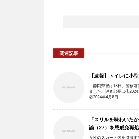
関連記事
【速報】トイレに小型
静岡県警は18日、警察署
ました。巡査部長は①20
②2024年4月8日 ...
「スリルを味わいたか
諭（27）を懲戒免職
女性のスカート内を盗撮す