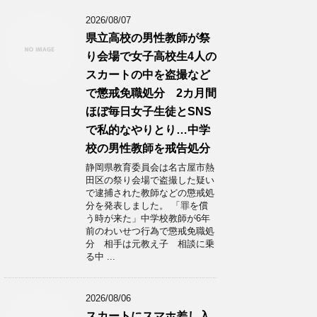
2026/08/07
県立高校の男性教師が祭
り会場で女子高校生4人の
スカートの中を盗撮など
で懲戒免職処分 2カ月間
ほぼ毎日女子生徒とSNS
で私的なやりとり…中学
校の男性教師を戒告処分
静岡県教育委員会は名古屋市熱
田区の祭り会場で盗撮した疑い
で逮捕された教師などの懲戒処
分を発表しました。 「罪を償
う時が来た」中学校教師が6年
前のわいせつ行為で懲戒免職処
分 相手は元教え子 相談に乗
る中 ...
2026/08/06
スカートにスマホ差し入