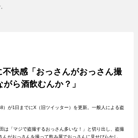
す。
に不快感「おっさんがおっさん撮
ながら酒飲むんか？」
8）が1日までにX（旧ツイッター）を更新。一般人による盗
田は「マジで盗撮するおっさん多いな！」と切り出し、盗撮
さんがおっさんを撮って飲み屋でおっさんに見せびらかし