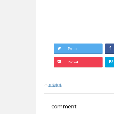
Twitter
B!
Pocket
-
盗撮事件
comment