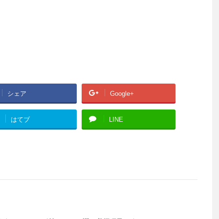
シェア
Google+
はてブ
LINE