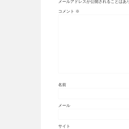
メールアドレスが公開されることはあ
コメント
※
名前
メール
サイト