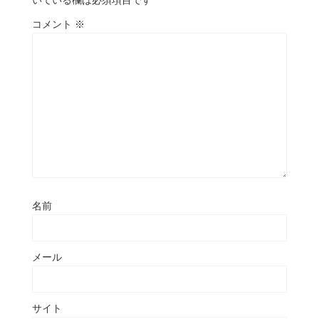
いている欄は必須項目です
コメント
※
名前
メール
サイト