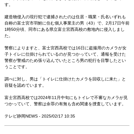
す。
建造物侵入の現行犯で逮捕されたのは住居・職業・氏名いずれも
自称の富士宮市羽鮒に住む個人事業主の男（43）で、2月17日午前
1時50分頃、同市にある県立富士宮西高校の敷地内に侵入しまし
た。
警察によりますと、富士宮西高校では16日に盗撮用のカメラが女
子トイレに仕掛けられているのが見つかっていて、通報を受けた
警察が警戒のため張り込んでいたところ男の犯行を目撃したとい
うことです。
調べに対し、男は「トイレに仕掛けたカメラを回収しに来た」と
容疑を認めています。
富士宮西高校では2024年11月中旬にもトイレで不審なカメラが見
つかっていて、警察は余罪の有無も含め関連を捜査しています。
テレビ静岡NEWS - 2025/02/17 10:35