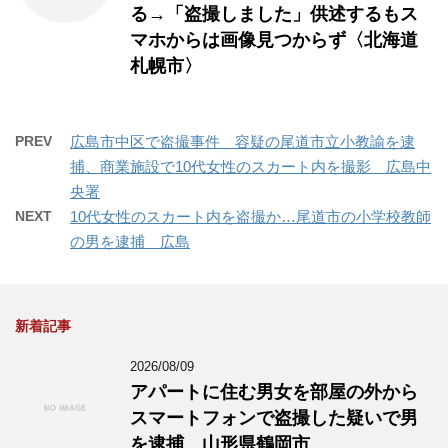
る→「盗撮しました」供述するもス
マホからは画像見つからず〈北海道
札幌市〉
PREV
広島市中区で盗撮事件 容疑の尾道市立小教諭を逮
捕、商業施設で10代女性のスカート内を撮影 広島中
央署
NEXT
10代女性のスカート内を盗撮か…尾道市の小学校教師
の男を逮捕 広島
新着記事
2026/08/09
アパートに住む男女を部屋の外から
スマートフォンで盗撮した疑いで男
を逮捕 山形県鶴岡市