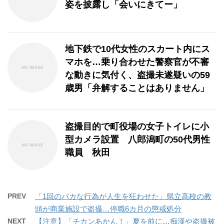
姿を披露し「会いにきてー」
地下鉄で10代女性のスカート内にス
マホを…乗り合わせた警察官が不審
な動きに気付く、盗撮未遂疑いの59
歳男「弁解することはありません」
盗撮目的で町役場の女子トイレに小
型カメラ設置 八郎潟町の50代男性
職員 秋田
PREV
「1回のバカな行為が人生を狂わせた」県立高校の教
頭が商業施設で盗撮…停職6カ月の懲戒処分
NEXT
【注意】「チカンあかん！」夏を前に…痴漢や盗撮被