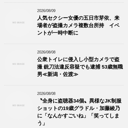
2026/08/09
人気セクシー女優の五日市芽依、来
場者が盗撮カメラ複数台所持 イベ
ントが一時中断に
2026/08/08
公衆トイレに侵入し小型カメラで盗
撮 銃刀法違反容疑でも逮捕 53歳無職
男≪新潟・佐渡≫
2026/08/08
〝全身に盗聴器34個〟異様なJK制服
ショットの19歳グラドル・加藤綾乃
に「なんかすごいね」「笑ってしま
う」