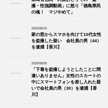
撮・性強調動画」に怒り「徳島県民
の魂！ マジやめて」
2026/08/10
家の窓からスマホを向けて10代女性
を盗撮した疑い 会社員の男（44）
を逮捕【香川】
2026/08/09
「下着を盗撮しようとしたことに間
違いありません」女性のスカートの
中にスマートフォンを差し入れた疑
いで会社員の男（30）を逮捕【香
川】