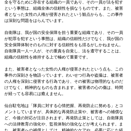
全を守るために存在する組織の一員であり、その一員が法を犯す
という事態は、組織全体の信頼性を損なうものです。また、被害
者となった女性の人権が侵害されたという観点からも、この事件
は深刻な問題をはらんでいます。
自衛隊は、我が国の安全保障を担う重要な組織であり、その一員
が犯罪を犯すという事態は、組織の信頼性だけでなく、我が国の
安全保障体制そのものに対する信頼性をも揺るがしかねません。
自衛隊員一人一人が、その重責を自覚し、法を遵守することは、
組織の信頼性を維持する上で極めて重要です。
また、被害者となった女性の人権が侵害されたという点も、この
事件の深刻さを物語っています。わいせつ行為や盗撮は、被害者
の人権を深刻に侵害する行為であり、その被害は物理的なものだ
けでなく、精神的なものも含まれます。被害者の心の傷は、時間
が経っても容易には癒えません。
仙台駐屯地は「隊員に対する心情把握、再発防止に努める」とコ
メントしていますが、具体的な再発防止策や、被害者への補償な
ど、今後の対応が注目されます。再発防止策としては、自衛隊員
への法律教育の強化や、監視体制の強化などが考えられます。ま
た、被害者への補償としては、精神的なケアや、必要に応じた経