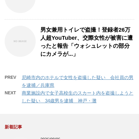
男女兼用トイレで盗撮！登録者26万
人超YouTuber、交際女性が被害に遭
ったと報告「ウォシュレットの部分
にカメラが...」
PREV
尼崎市内のホテルで女性を盗撮した疑い 会社員の男
を逮捕／兵庫県
NEXT
商業施設内で女子高校生のスカート内を盗撮しようと
した疑い 34歳男を逮捕 神戸・灘
新着記事