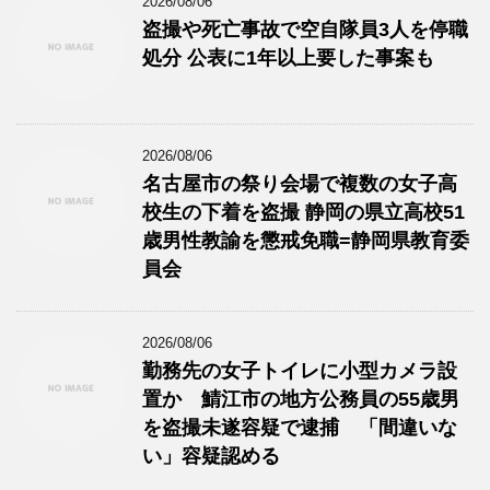
2026/08/06
盗撮や死亡事故で空自隊員3人を停職
処分 公表に1年以上要した事案も
2026/08/06
名古屋市の祭り会場で複数の女子高
校生の下着を盗撮 静岡の県立高校51
歳男性教諭を懲戒免職=静岡県教育委
員会
2026/08/06
勤務先の女子トイレに小型カメラ設
置か 鯖江市の地方公務員の55歳男
を盗撮未遂容疑で逮捕 「間違いな
い」容疑認める