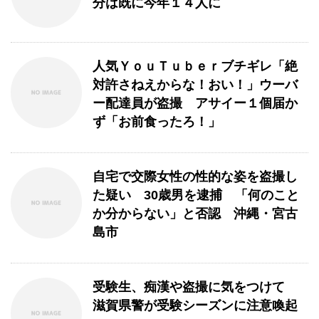
分は既に今年１４人に
人気ＹｏｕＴｕｂｅｒブチギレ「絶
対許さねえからな！おい！」ウーバ
ー配達員が盗撮 アサイー１個届か
ず「お前食ったろ！」
自宅で交際女性の性的な姿を盗撮し
た疑い 30歳男を逮捕 「何のこと
か分からない」と否認 沖縄・宮古
島市
受験生、痴漢や盗撮に気をつけて
滋賀県警が受験シーズンに注意喚起