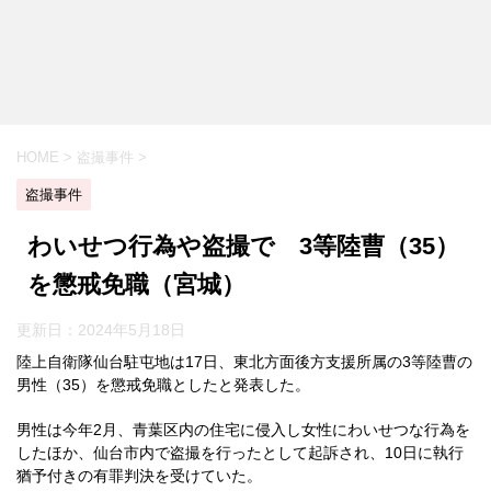
HOME
>
盗撮事件
>
盗撮事件
わいせつ行為や盗撮で 3等陸曹（35）
を懲戒免職（宮城）
更新日：
2024年5月18日
陸上自衛隊仙台駐屯地は17日、東北方面後方支援所属の3等陸曹の
男性（35）を懲戒免職としたと発表した。
男性は今年2月、青葉区内の住宅に侵入し女性にわいせつな行為を
したほか、仙台市内で盗撮を行ったとして起訴され、10日に執行
猶予付きの有罪判決を受けていた。