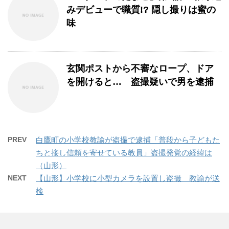
みデビューで職質!? 隠し撮りは蜜の
味
玄関ポストから不審なロープ、ドア
を開けると… 盗撮疑いで男を逮捕
PREV
白鷹町の小学校教諭が盗撮で逮捕「普段から子どもた
ちと接し信頼を寄せている教員」盗撮発覚の経緯は
（山形）
NEXT
【山形】小学校に小型カメラを設置し盗撮 教諭が送
検