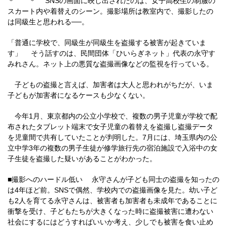
＊ ＊ SNSの画面に映し出されたのは、女子高校生の制服の
スカート内や着替えのシーン。撮影場所は教室内で、撮影したの
は同級生と思われる──。
「普通に学校で、同級生が同級生を盗撮する被害が起きていま
す」 そう話すのは、民間団体「ひいらぎネット」代表の永守す
みれさん。ネット上の悪質な盗撮画像などの監視を行っている。
子どもの盗撮と言えば、加害者は大人と思われがちだが、いま
子どもが加害者になるケースも少なくない。
今年1月、東京都内の公立小学校で、複数の男子児童が学校で配
布されたタブレット端末で女子児童の着替えを盗撮し盗撮データ
を児童間で共有していたことが判明した。7月には、埼玉県内の公
立中学3年の複数の男子生徒が修学旅行先の宿泊施設で入浴中の女
子生徒を盗撮した疑いがあることがわかった。
■撮影へのハードル低い 永守さんが子ども同士の盗撮を知ったの
は4年ほど前。SNSで偶然、学校内での盗撮画像を見た。幼い子ど
も2人を育てる永守さんは、被害者も加害者も未成年であることに
衝撃を受け、子どもたちが大きくなった時に盗撮被害に遭わない
社会にするにはどうすればいいか考え、少しでも被害を食い止め