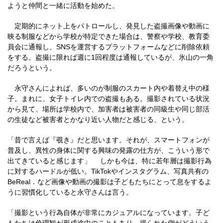
ようと仲間と一緒に活動を始めた。
定期的にネット上をパトロールし、発見した盗撮画像や動画に
映る制服などから学校が特定できた場合は、警察や学校、教育委
員会に通報し、SNSを運営するプラットフォームなどに削除依頼
をする。盗撮に限れば週に1回程度は通報しているが、氷山の一角
だろうという。
永守さんによれば、多いのが制服のスカート内や着替え中の様
子。まれに、女子トイレ内での盗撮もある。撮影されている状況
から見て、場所は学校内で、加害者は被害者の同級生や同じ部活
の生徒など被害者とかなり近い人物だと感じる、という。
「昔で言えば『覗き』だと思います。それが、スマートフォンが
普及し、異性の身体に関する興味の発露の仕方が、こういう形で
出てきていると感じます」 しかも今は、特に若年層は撮影行為
に対するハードルが低い。TikTokやインスタグラム、写真共有の
BeReal．など画像や動画の撮影は子どもたちにとって息をするよ
うに習慣化していると永守さんは言う。
「撮影という行為自体が非常にカジュアルになっています。子ど