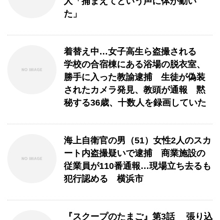
人「捕まえてという声に体が動い
た」
着替え中…女子高生ら盗撮される
学校の合宿棟にある浴場の脱衣室、
勝手に入った教諭逮捕 生徒が偽装
されたカメラ発見、教頭が通報 黙
秘する36歳、十数人を録画していた
海上自衛官の男（51）女性2人のスカ
ート内盗撮疑いで逮捕 商業施設の
従業員が110番通報…現場立ち去るも
犯行認める 横浜市
『スクープのたまご』第3話 張り込