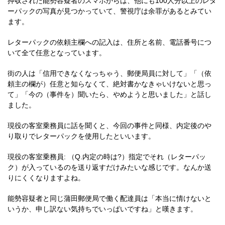
押収された能勢容疑者のスマホからは、他にも100人分以上のレタ
ーパックの写真が見つかっていて、警視庁は余罪があるとみてい
ます。
レターパックの依頼主欄への記入は、住所と名前、電話番号につ
いて全て任意となっています。
街の人は「信用できなくなっちゃう、郵便局員に対して」「（依
頼主の欄が）任意と知らなくて、絶対書かなきゃいけないと思っ
て」「今の（事件を）聞いたら、やめようと思いました」と話し
ました。
現役の客室乗務員に話を聞くと、今回の事件と同様、内定後のや
り取りでレターパックを使用したといいます。
現役の客室乗務員: （Q.内定の時は?）指定でそれ（レターパッ
ク）が入っているのを送り返すだけみたいな感じです。なんか送
りにくくなりますよね。
能勢容疑者と同じ蒲田郵便局で働く配達員は「本当に情けないと
いうか、申し訳ない気持ちでいっぱいですね」と嘆きます。