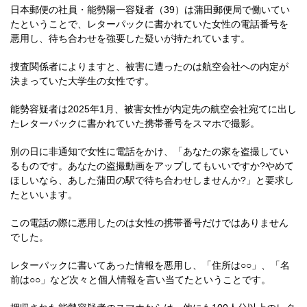
日本郵便の社員・能勢陽一容疑者（39）は蒲田郵便局で働いてい
たということで、レターパックに書かれていた女性の電話番号を
悪用し、待ち合わせを強要した疑いが持たれています。
捜査関係者によりますと、被害に遭ったのは航空会社への内定が
決まっていた大学生の女性です。
能勢容疑者は2025年1月、被害女性が内定先の航空会社宛てに出し
たレターパックに書かれていた携帯番号をスマホで撮影。
別の日に非通知で女性に電話をかけ、「あなたの家を盗撮してい
るものです。あなたの盗撮動画をアップしてもいいですか?やめて
ほしいなら、あした蒲田の駅で待ち合わせしませんか?」と要求し
たといいます。
この電話の際に悪用したのは女性の携帯番号だけではありません
でした。
レターパックに書いてあった情報を悪用し、「住所は○○」、「名
前は○○」など次々と個人情報を言い当てたということです。