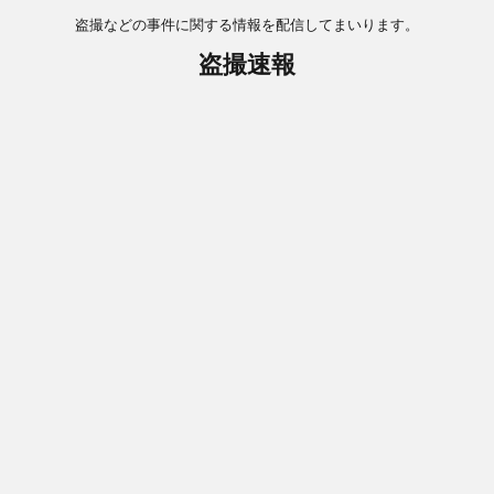
盗撮などの事件に関する情報を配信してまいります。
盗撮速報