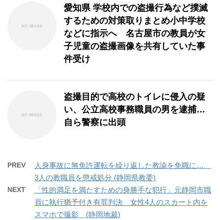
愛知県 学校内での盗撮行為など撲滅
するための対策取りまとめ小中学校
などに指示へ 名古屋市の教員が女
子児童の盗撮画像を共有していた事
件受け
盗撮目的で高校のトイレに侵入の疑
い、公立高校事務職員の男を逮捕…
自ら警察に出頭
PREV
人身事故に無免許運転を繰り返した教諭を免職に…
3人の教職員を懲戒処分 (静岡県教委)
NEXT
「性的満足を満たすための身勝手な犯行」元静岡市職
員に執行猶予付き有罪判決 女性4人のスカート内を
スマホで撮影 (静岡地裁)