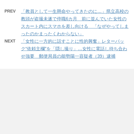
PREV
「教員として一生懸命やってきたのに…」県立高校の
教頭が盗撮未遂で停職6カ月 前に並んでいた女性の
スカート内にスマホを差し向ける 「なぜやってしま
ったのかまったくわからない」
NEXT
「女性に一方的に話すことに性的興奮」レターパッ
ク“依頼主欄”を「隠し撮り」…女性に電話し待ち合わ
せ強要 郵便局員の能勢陽一容疑者（39）逮捕