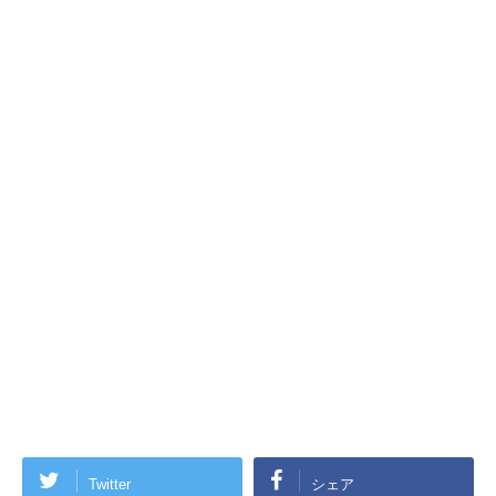
Twitter
シェア