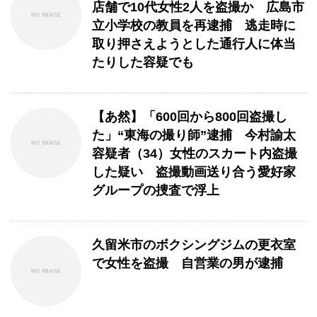
店舗で10代女性2人を盗撮か 広島市
立小学校の教員を再逮捕 逃走時に
取り押さえようとした通行人に体当
たりした容疑でも
【あ然】「600回から800回盗撮し
た」“東海の撮り師”逮捕 今村諭太
容疑者（34）女性のスカート内盗撮
した疑い 盗撮動画送り合う愛好家
グループの捜査で浮上
久留米市のボクシングジムの更衣室
で女性を盗撮 自営業の男が逮捕