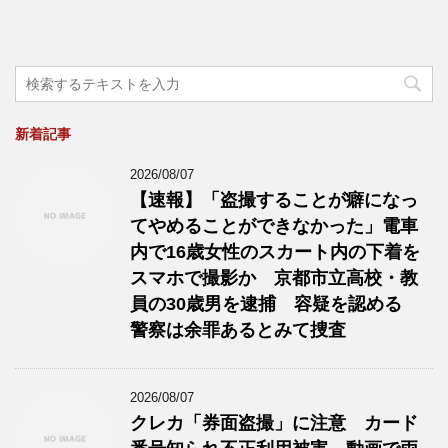
新着記事
2026/08/07
【速報】「盗撮することが癖になっ
てやめることができなかった」電車
内で16歳女性のスカート内の下着を
スマホで撮影か 京都市立高校・教
員の30歳男を逮捕 容疑を認める
警察は余罪あるとみて捜査
2026/08/07
クレカ「券面盗撮」に注意 カード