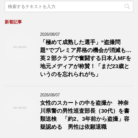
新着記事
2026/08/07
「極めて成熟した選手」“盗撮問
題”でプレミア昇格の機会が消滅も…
英２部クラブで奮闘する日本人MFを
地元メディアが称賛！「まだ23歳と
いうのを忘れられがち」
2026/08/07
女性のスカートの中を盗撮か 神奈
川県警の男性巡査部長（30代）を書
類送検 「約2、3年前から盗撮」容
疑認める 男性は依願退職