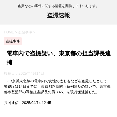
盗撮などの事件に関する情報を配信してまいります。
盗撮速報
HOME
>
盗撮事件
>
盗撮事件
電車内で盗撮疑い、東京都の担当課長逮
捕
投稿日：
2025年4月14日
JR京浜東北線の電車内で女性の太ももなどを盗撮したとして、
警視庁は14日までに、東京都迷惑防止条例違反の疑いで、東京都
都市基盤部の調整担当課長の男（45）を現行犯逮捕した。
共同通信 - 2025/04/14 12:45