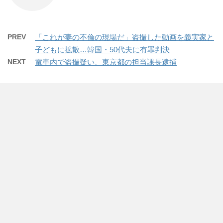
PREV
「これが妻の不倫の現場だ」盗撮した動画を義実家と
子どもに拡散…韓国・50代夫に有罪判決
NEXT
電車内で盗撮疑い、東京都の担当課長逮捕