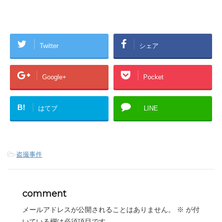
Twitter
シェア
Google+
Pocket
B!
はてブ
LINE
-
盗撮事件
comment
メールアドレスが公開されることはありません。
※
が付
いている欄は必須項目です