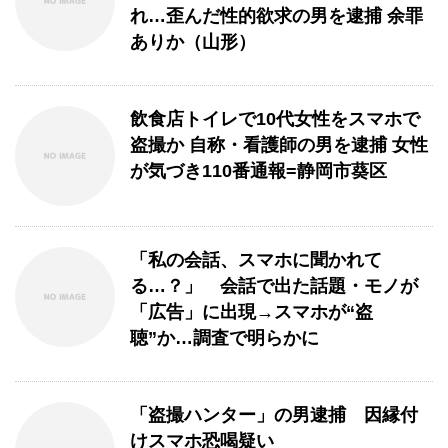
れ…歪んだ性的欲求の男を逮捕 余罪
ありか（山形）
飲食店トイレで10代女性をスマホで
盗撮か 自称・看護師の男を逮捕 女性
が気づき110番通報=静岡市葵区
「私の会話、スマホに聞かれて
る…？」 会話で出た話題・モノが
「広告」に出現→スマホが“盗
聴”か…調査で明らかに
「盗撮ハンター」の男逮捕 因縁付
けスマホ恐喝疑い