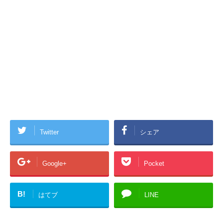
Twitter
シェア
Google+
Pocket
B!
はてブ
LINE