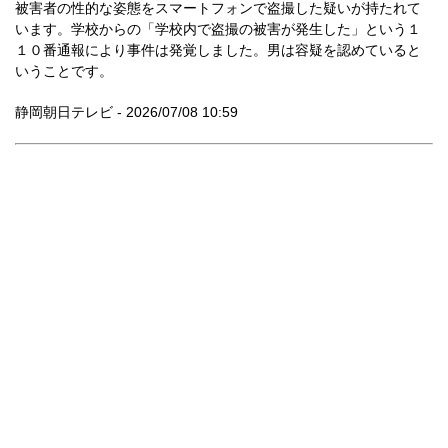
被害者の性的な姿態をスマートフォンで盗撮した疑いが持たれて
います。学校からの「学校内で盗撮の被害が発生した」という１
１０番通報により事件は発覚しました。男は容疑を認めていると
いうことです。
静岡朝日テレビ - 2026/07/08 10:59