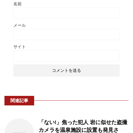
名前
メール
サイト
関連記事
「ない!」焦った犯人 岩に似せた盗撮
カメラを温泉施設に設置も発見さ