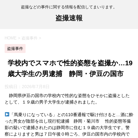
盗撮などの事件に関する情報を配信してまいります。
盗撮速報
HOME
>
盗撮事件
>
盗撮事件
学校内でスマホで性的姿態を盗撮か…19
歳大学生の男逮捕 静岡・伊豆の国市
投稿日：
2026年7月8日
静岡県伊豆の国市の学校内で性的な姿態をひそかに盗撮とした
として、１９歳の男子大学生が逮捕されました。
「馬乗りになっている」との110番通報で駆け付けると…酒に酔
った男女が陰部を出し現行犯逮捕 静岡・菊川市 性的姿態等撮
影の疑いで逮捕されたのは静岡市に住む１９歳の大学生です。警
察によりますと男は７日午後０時ごろ、伊豆の国市内の学校内で