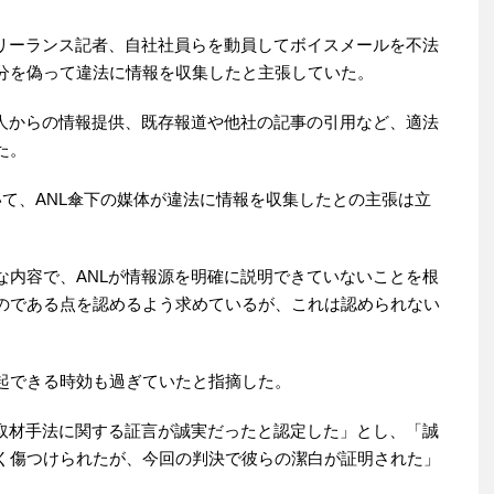
フリーランス記者、自社社員らを動員してボイスメールを不法
分を偽って違法に情報を収集したと主張していた。
知人からの情報提供、既存報道や他社の記事の引用など、適法
た。
て、ANL傘下の媒体が違法に情報を収集したとの主張は立
な内容で、ANLが情報源を明確に説明できていないことを根
のである点を認めるよう求めているが、これは認められない
起できる時効も過ぎていたと指摘した。
の取材手法に関する証言が誠実だったと認定した」とし、「誠
く傷つけられたが、今回の判決で彼らの潔白が証明された」