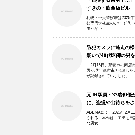
「盗撮する目的で…」
すきの・飲食店ビル
札幌・中央警察署は2025
む専門学校生の少年（18）
由がない ...
防犯カメラに逃走の様
疑いで40代医師の男
2月18日、那覇市の商店
男が現行犯逮捕されました
が記録されていました。 ...
元JR駅員・33歳俳
に、盗撮や出待ちをさ
ABEMAにて、2026年2
される。本作は、モテを自認
な男女 ...