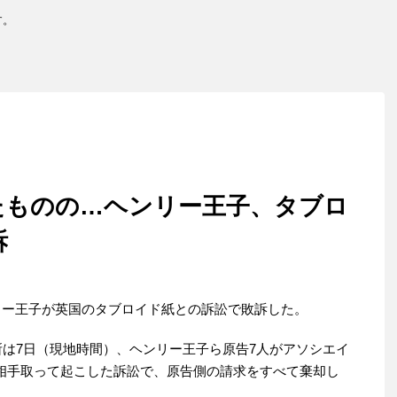
す。
たものの…ヘンリー王子、タブロ
訴
リー王子が英国のタブロイド紙との訴訟で敗訴した。
所は7日（現地時間）、ヘンリー王子ら原告7人がアソシエイ
を相手取って起こした訴訟で、原告側の請求をすべて棄却し