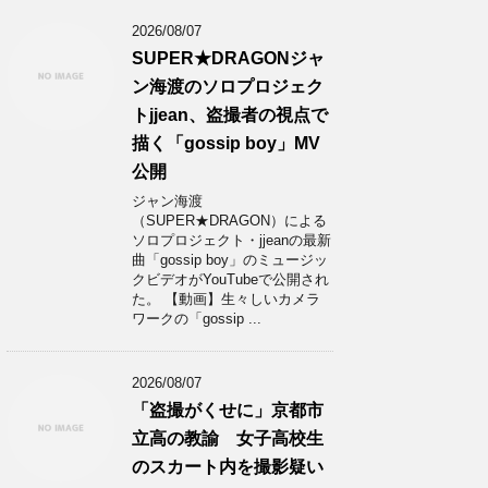
2026/08/07
SUPER★DRAGONジャ
ン海渡のソロプロジェク
トjjean、盗撮者の視点で
描く「gossip boy」MV
公開
ジャン海渡
（SUPER★DRAGON）による
ソロプロジェクト・jjeanの最新
曲「gossip boy」のミュージッ
クビデオがYouTubeで公開され
た。 【動画】生々しいカメラ
ワークの「gossip ...
2026/08/07
「盗撮がくせに」京都市
立高の教諭 女子高校生
のスカート内を撮影疑い