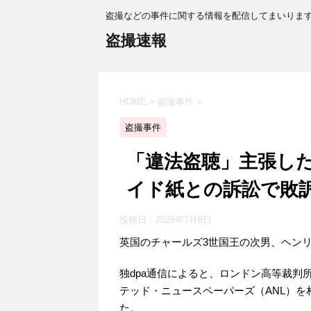
盗撮などの事件に関する情報を配信してまいりま
盗撮速報
HOME
>
盗撮事件
>
盗撮事件
「違法盗聴」主張し
イド紙との訴訟で敗
投稿日：
2026年7月8日
英国のチャールズ3世国王の次男、ヘン
独dpa通信によると、ロンドン高等裁判
テッド・ニュースペーパーズ（ANL）
た。