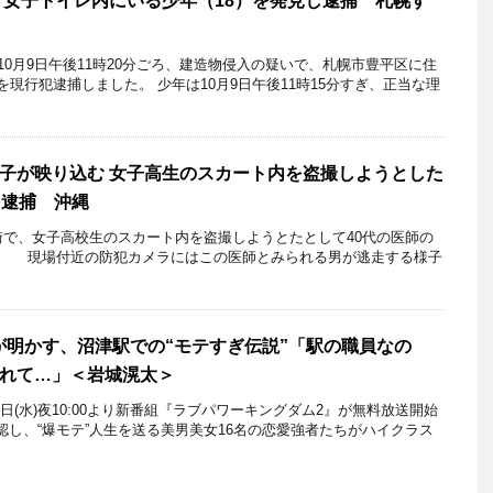
 女子トイレ内にいる少年（18）を発見し逮捕 札幌す
年10月9日午後11時20分ごろ、建造物侵入の疑いで、札幌市豊平区に住
を現行犯逮捕しました。 少年は10月9日午後11時15分すぎ、正当な理
子が映り込む 女子高生のスカート内を盗撮しようとした
を逮捕 沖縄
街で、女子高校生のスカート内を盗撮しようとたとして40代の医師の
。 現場付近の防犯カメラにはこの医師とみられる男が逃走する様子
優が明かす、沼津駅での“モテすぎ伝説”「駅の職員なの
れて…」＜岩城滉太＞
月11日(水)夜10:00より新番組『ラブパワーキングダム2』が無料放送開始
し、“爆モテ”人生を送る美男美女16名の恋愛強者たちがハイクラス