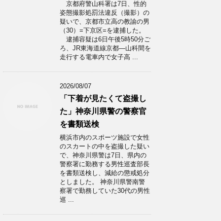
京都府警山科署は7日、性的
姿態撮影処罰法違反（撮影）の
疑いで、京都市立高の教諭の男
（30）=下京区=を逮捕した。
逮捕容疑は6日午後5時50分ご
ろ、JR東海道線京都―山科間を
走行する電車内で女子高 ...
2026/08/07
「下着が見たくて盗撮し
た」神奈川県警の警察官
を書類送検
横浜市内のスポーツ施設で女性
のスカートの中を盗撮した疑い
で、神奈川県警は7日、県内の
警察署に勤務する男性巡査部長
を書類送検し、減給の懲戒処分
としました。 神奈川県警南警
察署で勤務していた30代の男性
巡 ...