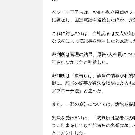
ヘンリー王子らは、ANLが私立探偵や
に盗聴し、固定電話を盗聴したほか、身
これに対しANLは、自社記者は友人や
な取材によって記事を執筆したと反論し
裁判所は審理の結果、原告7人全員につい
証されなかったと判断した。
裁判所は「原告らは、該当の情報が私的
拠に、該当の記事が違法な取材によるも
アプローチ法」と述べた。
また、一部の原告については、訴訟を提
判決を受けANLは、「裁判所は記者ら
実に仕事をしてきた記者らの名誉は著し
とコメントした。