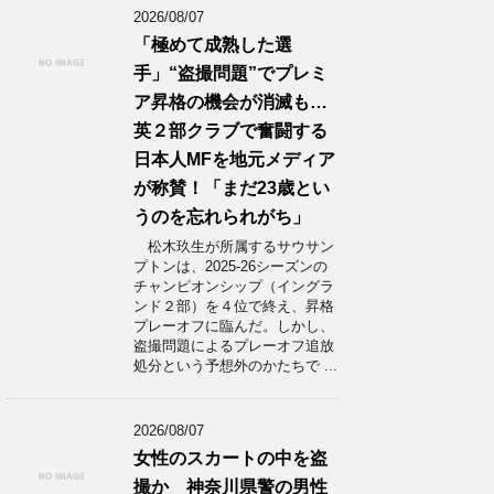
2026/08/07
「極めて成熟した選
手」“盗撮問題”でプレミ
ア昇格の機会が消滅も…
英２部クラブで奮闘する
日本人MFを地元メディア
が称賛！「まだ23歳とい
うのを忘れられがち」
松木玖生が所属するサウサン
プトンは、2025-26シーズンの
チャンピオンシップ（イングラ
ンド２部）を４位で終え、昇格
プレーオフに臨んだ。しかし、
盗撮問題によるプレーオフ追放
処分という予想外のかたちで ...
2026/08/07
女性のスカートの中を盗
撮か 神奈川県警の男性