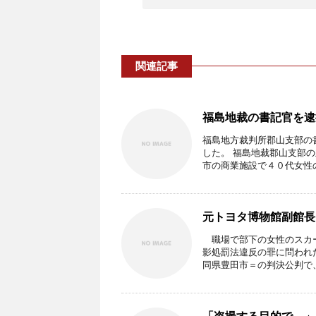
関連記事
福島地裁の書記官を逮
福島地方裁判所郡山支部の
した。 福島地裁郡山支部
市の商業施設で４０代女性の 
元トヨタ博物館副館長
職場で部下の女性のスカー
影処罰法違反の罪に問われ
同県豊田市＝の判決公判で、 