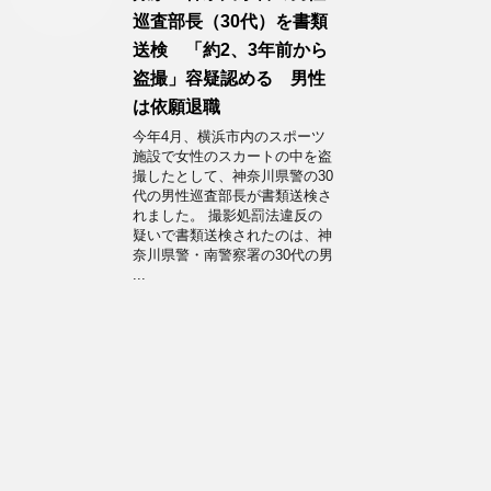
巡査部長（30代）を書類
送検 「約2、3年前から
盗撮」容疑認める 男性
は依願退職
今年4月、横浜市内のスポーツ
施設で女性のスカートの中を盗
撮したとして、神奈川県警の30
代の男性巡査部長が書類送検さ
れました。 撮影処罰法違反の
疑いで書類送検されたのは、神
奈川県警・南警察署の30代の男
...