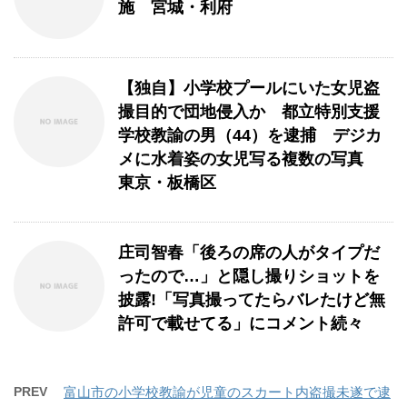
施 宮城・利府
【独自】小学校プールにいた女児盗
撮目的で団地侵入か 都立特別支援
学校教諭の男（44）を逮捕 デジカ
メに水着姿の女児写る複数の写真
東京・板橋区
庄司智春「後ろの席の人がタイプだ
ったので…」と隠し撮りショットを
披露!「写真撮ってたらバレたけど無
許可で載せてる」にコメント続々
PREV
富山市の小学校教諭が児童のスカート内盗撮未遂で逮