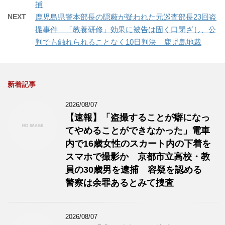
捕
NEXT
鹿児島県警本部長の隠蔽が疑われた元巡査部長23回盗
撮事件 「教養研修」効果に被告は固く口閉ざし、公
判でも触れられることなく10日判決 鹿児島地裁
新着記事
2026/08/07
【速報】「盗撮することが癖になっ
てやめることができなかった」電車
内で16歳女性のスカート内の下着を
スマホで撮影か 京都市立高校・教
員の30歳男を逮捕 容疑を認める
警察は余罪あるとみて捜査
2026/08/07