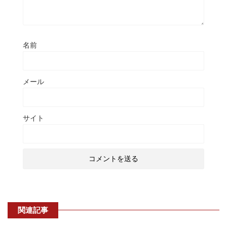
名前
メール
サイト
関連記事